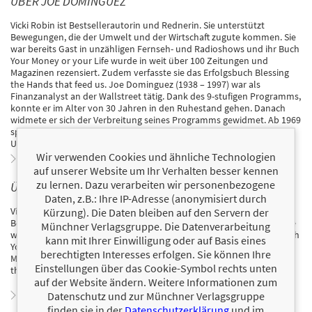
ÜBER JOE DOMINGUEZ
Vicki Robin ist Bestsellerautorin und Rednerin. Sie unterstützt
Bewegungen, die der Umwelt und der Wirtschaft zugute kommen. Sie
war bereits Gast in unzähligen Fernseh- und Radioshows und ihr Buch
Your Money or your Life wurde in weit über 100 Zeitungen und
Magazinen rezensiert. Zudem verfasste sie das Erfolgsbuch Blessing
the Hands that feed us. Joe Dominguez (1938 – 1997) war als
Finanzanalyst an der Wallstreet tätig. Dank des 9-stufigen Programms,
konnte er im Alter von 30 Jahren in den Ruhestand gehen. Danach
widmete er sich der Verbreitung seines Programms gewidmet. Ab 1969
spendete er alle Erlöse daraus für Projekte, die den bewussten
Umgang mit Geld vorantreiben.
Wir verwenden Cookies und ähnliche Technologien
Zum Profil von Joe Dominguez
auf unserer Website um Ihr Verhalten besser kennen
zu lernen. Dazu verarbeiten wir personenbezogene
ÜBER VICKI ROBIN
Daten, z.B.: Ihre IP-Adresse (anonymisiert durch
Vicki Robin ist Bestsellerautorin und Rednerin. Sie unterstützt
Kürzung). Die Daten bleiben auf den Servern der
Bewegungen, die der Umwelt und der Wirtschaft zugute kommen. Sie
Münchner Verlagsgruppe. Die Datenverarbeitung
war bereits Gast in unzähligen Fernseh- und Radioshows und ihr Buch
kann mit Ihrer Einwilligung oder auf Basis eines
Your Money or your Life wurde in weit über 100 Zeitungen und
berechtigten Interesses erfolgen. Sie können Ihre
Magazinen rezensiert. Zudem verfasste sie das Erfolgsbuch Blessing
Einstellungen über das Cookie-Symbol rechts unten
the Hands that feed us.
auf der Website ändern. Weitere Informationen zum
Zum Profil von Vicki Robin
Datenschutz und zur Münchner Verlagsgruppe
finden sie in der
Datenschutzerklärung
und im