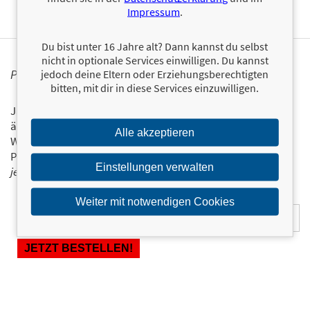
Impressum
.
Du bist unter 16 Jahre alt? Dann kannst du selbst
nicht in optionale Services einwilligen. Du kannst
PERSONALISIERTE PRODUKTINFORMATIONEN
jedoch deine Eltern oder Erziehungsberechtigten
bitten, mit dir in diese Services einzuwilligen.
Ja, ich will über interessante Neuerscheinungen und
ähnliche Produkte informiert werden.
Alle akzeptieren
Wir halten Sie per E-Mail auf dem aktuellen Stand über das
Programm der Münchner Verlagsgruppe.
Tragen Sie sich
Einstellungen verwalten
jetzt ein!
E-Mail-Adresse:
Weiter mit notwendigen Cookies