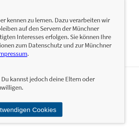
r Geschäftsführung im Deutschen Sport Fernsehen
keit als Serial Entrepreneur. Mittlerweile hat er
mfeld. Er ist Co-Founder des deutschen
r kennen zu lernen. Dazu verarbeiten wir
os, kinoheld.de (Exit CTS Eventim), und Digital
bleiben auf den Servern der Münchner
mit Startup Hacks.
igten Interesses erfolgen. Sie können Ihre
ationen zum Datenschutz und zur Münchner
Impressum
.
n. Du kannst jedoch deine Eltern oder
en und ähnliche Produkte informiert werden.
willigen.
Stand über das Programm der Münchner Verlagsgruppe.
otwendigen Cookies