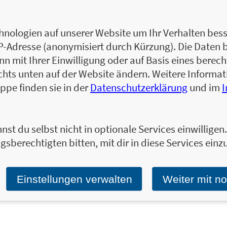
Bernhard Kalhammer legte als Mitglied de
(DSF) den Grundstein für seine heutige Tätig
mehr als 10 Jahre Erfahrung im Start-up-U
nologien auf unserer Website um Ihr Verhalten besse
Marktführers im Bereich e-Ticketing für Kin
IP-Adresse (anonymisiert durch Kürzung). Die Daten 
Consultant, Growth Hacker und Podcaster 
 mit Ihrer Einwilligung oder auf Basis eines berecht
Zum Profil von Bernhard Kalhammer
chts unten auf der Website ändern. Weitere Inform
ppe finden sie in der
Datenschutzerklärung
und im
nst du selbst nicht in optionale Services einwillige
Ja, ich will über interessante Neuerscheinung
gsberechtigten bitten, mit dir in diese Services einzu
Wir halten Sie per E-Mail auf dem aktuellen 
Tragen Sie sich jetzt ein!
E-Mail-Adresse:
Einstellungen verwalten
Weiter mit n