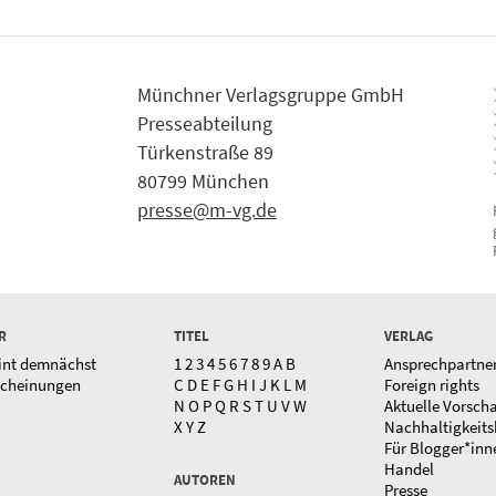
Münchner Verlagsgruppe GmbH
Presseabteilung
Türkenstraße 89
80799 München
presse@m-vg.de
R
TITEL
VERLAG
int demnächst
1
2
3
4
5
6
7
8
9
A
B
Ansprechpartne
scheinungen
C
D
E
F
G
H
I
J
K
L
M
Foreign rights
N
O
P
Q
R
S
T
U
V
W
Aktuelle Vorsch
X
Y
Z
Nachhaltigkeits
Für Blogger*inn
Handel
AUTOREN
Presse