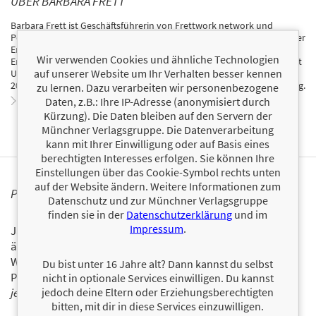
ÜBER BARBARA FRETT
Barbara Frett ist Geschäftsführerin von Frettwork network und
Personalmanagerin mit über 20 Jahren nationaler und internationaler
Erfahrung. Zu ihren Kernkompetenzen zählt u. a. das Thema
Wir verwenden Cookies und ähnliche Technologien
Employer Branding. Sie ist eine Verfechterin von Homeoffice und zeigt
auf unserer Website um Ihr Verhalten besser kennen
Unternehmen, warum es ohne künftig nicht mehr gehen wird. Seit
2000 ist sie als ehrenamtliche Richterin am Arbeitsgericht Aachen tätig.
zu lernen. Dazu verarbeiten wir personenbezogene
Zum Profil von Barbara Frett
Daten, z.B.: Ihre IP-Adresse (anonymisiert durch
Kürzung). Die Daten bleiben auf den Servern der
Münchner Verlagsgruppe. Die Datenverarbeitung
kann mit Ihrer Einwilligung oder auf Basis eines
berechtigten Interesses erfolgen. Sie können Ihre
Einstellungen über das Cookie-Symbol rechts unten
auf der Website ändern. Weitere Informationen zum
PERSONALISIERTE PRODUKTINFORMATIONEN
Datenschutz und zur Münchner Verlagsgruppe
finden sie in der
Datenschutzerklärung
und im
Impressum
.
Ja, ich will über interessante Neuerscheinungen und
ähnliche Produkte informiert werden.
Wir halten Sie per E-Mail auf dem aktuellen Stand über das
Du bist unter 16 Jahre alt? Dann kannst du selbst
Programm der Münchner Verlagsgruppe.
Tragen Sie sich
nicht in optionale Services einwilligen. Du kannst
jedoch deine Eltern oder Erziehungsberechtigten
jetzt ein!
bitten, mit dir in diese Services einzuwilligen.