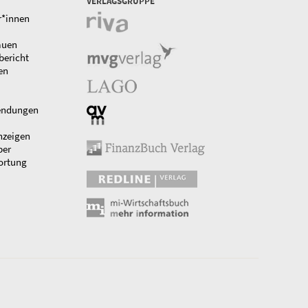
VERLAGSGRUPPE
r*innen
auen
bericht
en
endungen
nzeigen
ber
ortung