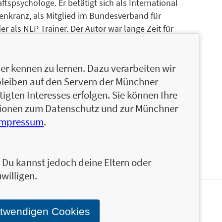
ftspsychologe. Er betätigt sich als International
senkranz, als Mitglied im Bundesverband für
r als NLP Trainer. Der Autor war lange Zeit für
 heute selbstständig in München.
r kennen zu lernen. Dazu verarbeiten wir
erater bei Horvath und Accenture und bis 2019
bleiben auf den Servern der Münchner
a Markt und Saturn Deutschland zuständig.
igten Interesses erfolgen. Sie können Ihre
elbstständiger Berater tätig, coached
ationen zum Datenschutz und zur Münchner
ers« und unterrichtet seit 2013 als Dozent an
Impressum
.
n. Du kannst jedoch deine Eltern oder
willigen.
en und ähnliche Produkte informiert werden.
otwendigen Cookies
Stand über das Programm der Münchner Verlagsgruppe.