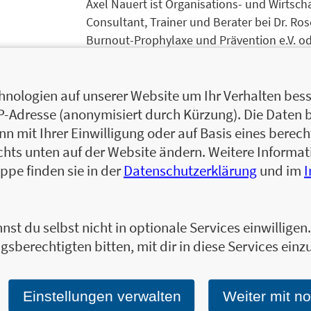
Axel Nauert ist Organisations- und Wirtscha
Consultant, Trainer und Berater bei Dr. Ro
Burnout-Prophylaxe und Prävention e.V. ode
verschiedene Unternehmen tätig und berät
Zum Profil von Axel Nauert
nologien auf unserer Website um Ihr Verhalten besse
Oliver Specht war bis 2007 Unternehmensb
IP-Adresse (anonymisiert durch Kürzung). Die Daten 
für die Unternehmensentwicklung bei Medi
 mit Ihrer Einwilligung oder auf Basis eines berecht
Derzeit ist er mit der itomatics GmbH als s
chts unten auf der Website ändern. Weitere Inform
Führungskräfte im Netzwerk »alpha mal and
ppe finden sie in der
Datenschutzerklärung
und im
der Technischen Hochschule Ingolstadt.
Zum Profil von Oliver Specht
nst du selbst nicht in optionale Services einwillige
gsberechtigten bitten, mit dir in diese Services einzu
Ja, ich will über interessante Neuerscheinung
Einstellungen verwalten
Weiter mit n
Wir halten Sie per E-Mail auf dem aktuellen 