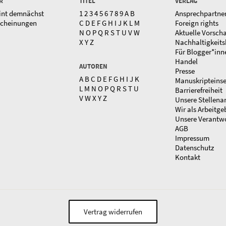
R
TITEL
VERLAG
int demnächst
1
2
3
4
5
6
7
8
9
A
B
Ansprechpartne
scheinungen
C
D
E
F
G
H
I
J
K
L
M
Foreign rights
N
O
P
Q
R
S
T
U
V
W
Aktuelle Vorsch
X
Y
Z
Nachhaltigkeits
Für Blogger*inn
Handel
AUTOREN
Presse
A
B
C
D
E
F
G
H
I
J
K
Manuskripteins
L
M
N
O
P
Q
R
S
T
U
Barrierefreiheit
V
W
X
Y
Z
Unsere Stellena
Wir als Arbeitge
Unsere Verantw
AGB
Impressum
Datenschutz
Kontakt
Vertrag widerrufen