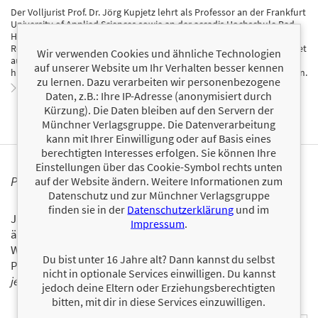
Der Volljurist Prof. Dr. Jörg Kupjetz lehrt als Professor an der Frankfurt
University of Applied Sciences sowie an der accadis Hochschule Bad
Homburg. Der Experte für Vertragsrecht, Wirtschaftsmediator,
Rechtsanwalt und Partner in einer renommierten Großkanzlei arbeitet
Wir verwenden Cookies und ähnliche Technologien
auch als Vortragsredner und begeistert sein Publikum mit
auf unserer Website um Ihr Verhalten besser kennen
humorvollen Vorträgen über die Fallstricke in Vertragsverhandlungen.
zu lernen. Dazu verarbeiten wir personenbezogene
Zum Profil von Jörg Kupjetz
Daten, z.B.: Ihre IP-Adresse (anonymisiert durch
Kürzung). Die Daten bleiben auf den Servern der
Münchner Verlagsgruppe. Die Datenverarbeitung
kann mit Ihrer Einwilligung oder auf Basis eines
berechtigten Interesses erfolgen. Sie können Ihre
Einstellungen über das Cookie-Symbol rechts unten
PERSONALISIERTE PRODUKTINFORMATIONEN
auf der Website ändern. Weitere Informationen zum
Datenschutz und zur Münchner Verlagsgruppe
finden sie in der
Datenschutzerklärung
und im
Ja, ich will über interessante Neuerscheinungen und
Impressum
.
ähnliche Produkte informiert werden.
Wir halten Sie per E-Mail auf dem aktuellen Stand über das
Du bist unter 16 Jahre alt? Dann kannst du selbst
Programm der Münchner Verlagsgruppe.
Tragen Sie sich
nicht in optionale Services einwilligen. Du kannst
jetzt ein!
jedoch deine Eltern oder Erziehungsberechtigten
bitten, mit dir in diese Services einzuwilligen.
E-Mail-Adresse: