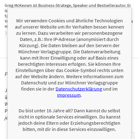
Greg McKeown ist Business-Stratege, Speaker und Bestsellerautor. Er
ist außerdem als Young Global Leader im World Economic Forum
tätig. McKeown schrieb bereits unter anderem Beiträge für die New
Wir verwenden Cookies und ähnliche Technologien
York Times und Fortune und ist einer der beliebtesten Blogger für das
auf unserer Website um Ihr Verhalten besser kennen
Harvard Business Review.
zu lernen. Dazu verarbeiten wir personenbezogene
Zum Profil von Greg McKeown
Daten, z.B.: Ihre IP-Adresse (anonymisiert durch
Kürzung). Die Daten bleiben auf den Servern der
Münchner Verlagsgruppe. Die Datenverarbeitung
kann mit Ihrer Einwilligung oder auf Basis eines
berechtigten Interesses erfolgen. Sie können Ihre
Einstellungen über das Cookie-Symbol rechts unten
PERSONALISIERTE PRODUKTINFORMATIONEN
auf der Website ändern. Weitere Informationen zum
Datenschutz und zur Münchner Verlagsgruppe
finden sie in der
Datenschutzerklärung
und im
Ja, ich will über interessante Neuerscheinungen und
Impressum
.
ähnliche Produkte informiert werden.
Wir halten Sie per E-Mail auf dem aktuellen Stand über das
Du bist unter 16 Jahre alt? Dann kannst du selbst
Programm der Münchner Verlagsgruppe.
Tragen Sie sich
nicht in optionale Services einwilligen. Du kannst
jetzt ein!
jedoch deine Eltern oder Erziehungsberechtigten
bitten, mit dir in diese Services einzuwilligen.
E-Mail-Adresse: