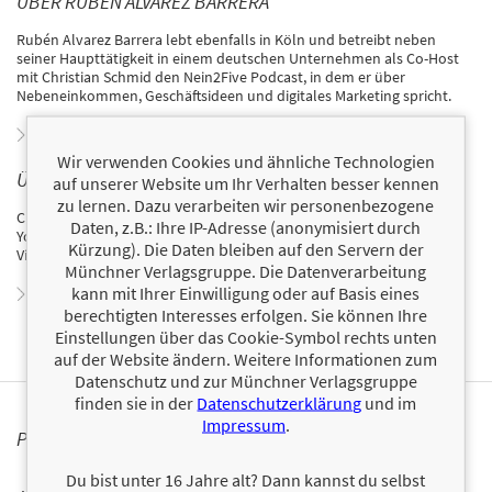
ÜBER RUBÉN ALVAREZ BARRERA
Rubén Alvarez Barrera lebt ebenfalls in Köln und betreibt neben
seiner Haupttätigkeit in einem deutschen Unternehmen als Co-Host
mit Christian Schmid den Nein2Five Podcast, in dem er über
Nebeneinkommen, Geschäftsideen und digitales Marketing spricht.
Zum Profil von Rubén Alvarez Barrera
Wir verwenden Cookies und ähnliche Technologien
ÜBER CHRISTIAN SCHMID
auf unserer Website um Ihr Verhalten besser kennen
zu lernen. Dazu verarbeiten wir personenbezogene
Christian Schmid ist freier Texter, Podcaster und Autor. Er hat in New
Daten, z.B.: Ihre IP-Adresse (anonymisiert durch
York City Schauspiel und Regie studiert und lebt heute im Belgischen
Kürzung). Die Daten bleiben auf den Servern der
Viertel von Köln.
Münchner Verlagsgruppe. Die Datenverarbeitung
kann mit Ihrer Einwilligung oder auf Basis eines
Zum Profil von Christian Schmid
berechtigten Interesses erfolgen. Sie können Ihre
Einstellungen über das Cookie-Symbol rechts unten
auf der Website ändern. Weitere Informationen zum
Datenschutz und zur Münchner Verlagsgruppe
finden sie in der
Datenschutzerklärung
und im
Impressum
.
PERSONALISIERTE PRODUKTINFORMATIONEN
Du bist unter 16 Jahre alt? Dann kannst du selbst