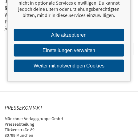
Ja, ich will über interessante Neuerscheinungen und
nicht in optionale Services einwilligen. Du kannst
ähnliche Produkte informiert werden.
jedoch deine Eltern oder Erziehungsberechtigten
Wir halten Sie per E-Mail auf dem aktuellen Stand über das
bitten, mit dir in diese Services einzuwilligen.
Programm der Münchner Verlagsgruppe.
Tragen Sie sich
jetzt ein!
Alle akzeptieren
E-Mail-Adresse:
Einstellungen verwalten
Weiter mit notwendigen Cookies
PRESSEKONTAKT
Münchner Verlagsgruppe GmbH
Presseabteilung
Türkenstraße 89
80799 München