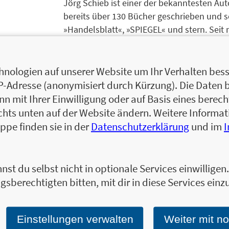
Jörg Schieb ist einer der bekanntesten Aut
bereits über 130 Bücher geschrieben und sc
»Handelsblatt«, »SPIEGEL« und stern. Seit 
ARD und WDR, dort hat er eine eigene wöche
Digitalisierung und deren gesellschaftliche
Professur Finance an der Technischen Univ
nologien auf unserer Website um Ihr Verhalten besse
Zentrums Finance, Risk and Resource Man
IP-Adresse (anonymisiert durch Kürzung). Die Daten 
liegt auf dem Gebiet des Risiko- und Res
 mit Ihrer Einwilligung oder auf Basis eines berecht
Umgang mit großen Datenmengen (Big Data
chts unten auf der Website ändern. Weitere Inform
Intelligenz). Er publiziert regelmäßig in i
ppe finden sie in der
Datenschutzerklärung
und im
Bestseller zum Risikomanagement verfasst. 
Konferenzen, ist als Trainer und Berater f
Zum Profil von Jörg Schieb
nst du selbst nicht in optionale Services einwillige
gsberechtigten bitten, mit dir in diese Services einzu
Einstellungen verwalten
Weiter mit n