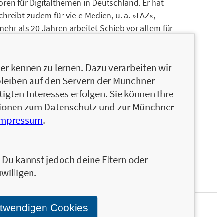
oren für Digitalthemen in Deutschland. Er hat
hreibt zudem für viele Medien, u. a. »FAZ«,
mehr als 20 Jahren arbeitet Schieb vor allem für
ntliche Rubrik »Angeklickt«, in der er die
 Folgen kritisch beleuchtet. Peter N. Posch hat die
ersität Dortmund inne und ist Direktor des
r kennen zu lernen. Dazu verarbeiten wir
agement (FiRRM). Sein Forschungsschwerpunkt
bleiben auf den Servern der Münchner
sourcenmanagements, hier insbesondere dem
igten Interesses erfolgen. Sie können Ihre
) und maschinellem Lernen (künstliche
ationen zum Datenschutz und zur Münchner
nternationalen Journalen und hat einen Lehrbuch-
Impressum
.
Er spricht auf zahlreichen internationalen
ür Unternehmen tätig.
n. Du kannst jedoch deine Eltern oder
willigen.
otwendigen Cookies