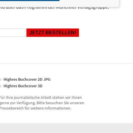
en und ähnliche Produkte informiert werden.
Stand über das Programm der Münchner Verlagsgruppe.
Highres Buchcover 2D JPG
Highres Buchcover 3D
Für Ihre journalistische Arbeit stehen wir Ihnen
gerne zur Verfügung. Bitte besuchen Sie unseren
Pressebereich für weitere Informationen.