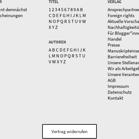
R
TITEL
VERLAG
int demnächst
1
2
3
4
5
6
7
8
9
A
B
Ansprechpartne
scheinungen
C
D
E
F
G
H
I
J
K
L
M
Foreign rights
N
O
P
Q
R
S
T
U
V
W
Aktuelle Vorsch
X
Y
Z
Nachhaltigkeits
Für Blogger*inn
Handel
AUTOREN
Presse
A
B
C
D
E
F
G
H
I
J
K
Manuskripteins
L
M
N
O
P
Q
R
S
T
U
Barrierefreiheit
V
W
X
Y
Z
Unsere Stellena
Wir als Arbeitge
Unsere Verantw
AGB
Impressum
Datenschutz
Kontakt
Vertrag widerrufen