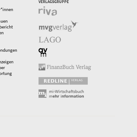
VERLAGSGRUPPE
r*innen
auen
bericht
en
endungen
nzeigen
ber
ortung