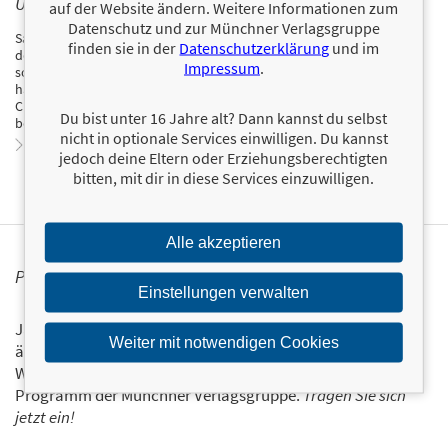
ÜBER SASCHA HASELMAYER
auf der Website ändern. Weitere Informationen zum
Datenschutz und zur Münchner Verlagsgruppe
Sascha Haselmayer ist ein weltweit anerkannter Sozialunternehmer,
finden sie in der
Datenschutzerklärung
und im
der in mehr als fünfzig Ländern Projekte in den Bereichen städtische
Impressum
.
sowie staatliche Innovation und wirtschaftliche Entwicklung geleitet
hat. Er ist leitender Angestellter bei Ashoka und Gründer von
Citymart. Über seine Arbeit wurde u. a. in der »New York Times«
Du bist unter 16 Jahre alt? Dann kannst du selbst
berichtet.
nicht in optionale Services einwilligen. Du kannst
Zum Profil von Sascha Haselmayer
jedoch deine Eltern oder Erziehungsberechtigten
bitten, mit dir in diese Services einzuwilligen.
Alle akzeptieren
PERSONALISIERTE PRODUKTINFORMATIONEN
Einstellungen verwalten
Ja, ich will über interessante Neuerscheinungen und
Weiter mit notwendigen Cookies
ähnliche Produkte informiert werden.
Wir halten Sie per E-Mail auf dem aktuellen Stand über das
Programm der Münchner Verlagsgruppe.
Tragen Sie sich
jetzt ein!