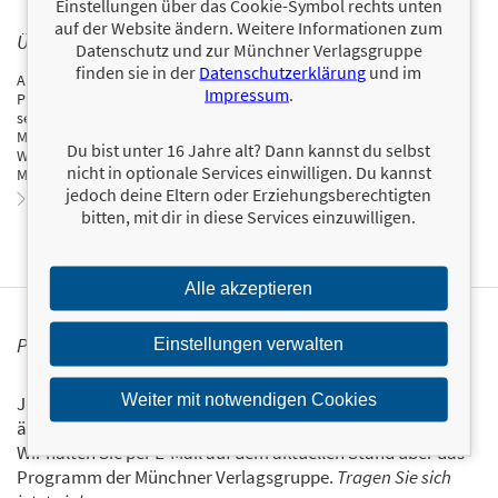
Einstellungen über das Cookie-Symbol rechts unten
auf der Website ändern. Weitere Informationen zum
ÜBER ALEXANDER ZOCK
Datenschutz und zur Münchner Verlagsgruppe
finden sie in der
Datenschutzerklärung
und im
Alexander Zock ist promovierter Geophysiker,
Impressum
.
Planetenwissenschaftler und Experte für Stoizismus. Er arbeitet als
selbstständiger Organisationsentwickler und Führungskräfte-Coach.
Mit dem Stoizismus beschäftigt er sich u. a. auf seiner Website »Der
Du bist unter 16 Jahre alt? Dann kannst du selbst
Weg der Stoa«, zudem betreibt er einen Podcast und leitet eine
nicht in optionale Services einwilligen. Du kannst
Meetup-Community.
jedoch deine Eltern oder Erziehungsberechtigten
Zum Profil von Alexander Zock
bitten, mit dir in diese Services einzuwilligen.
Alle akzeptieren
PERSONALISIERTE PRODUKTINFORMATIONEN
Einstellungen verwalten
Weiter mit notwendigen Cookies
Ja, ich will über interessante Neuerscheinungen und
ähnliche Produkte informiert werden.
Wir halten Sie per E-Mail auf dem aktuellen Stand über das
Programm der Münchner Verlagsgruppe.
Tragen Sie sich