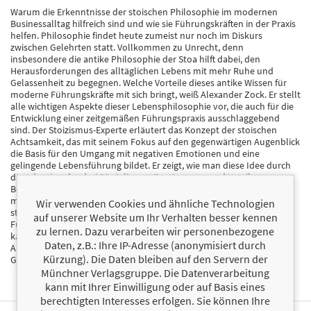
Warum die Erkenntnisse der stoischen Philosophie im modernen
Businessalltag hilfreich sind und wie sie Führungskräften in der Praxis
helfen. Philosophie findet heute zumeist nur noch im Diskurs
zwischen Gelehrten statt. Vollkommen zu Unrecht, denn
insbesondere die antike Philosophie der Stoa hilft dabei, den
Herausforderungen des alltäglichen Lebens mit mehr Ruhe und
Gelassenheit zu begegnen. Welche Vorteile dieses antike Wissen für
moderne Führungskräfte mit sich bringt, weiß Alexander Zock. Er stellt
alle wichtigen Aspekte dieser Lebensphilosophie vor, die auch für die
Entwicklung einer zeitgemäßen Führungspraxis ausschlaggebend
sind. Der Stoizismus-Experte erläutert das Konzept der stoischen
Achtsamkeit, das mit seinem Fokus auf den gegenwärtigen Augenblick
die Basis für den Umgang mit negativen Emotionen und eine
gelingende Lebensführung bildet. Er zeigt, wie man diese Idee durch
die Adaption der drei Disziplinen – Zustimmung und Urteilen,
Begehren sowie Handeln – für die persönliche Entwicklung und
moderne Führungskonzepte nutzbar macht. Wie die Lebensform der
Wir verwenden Cookies und ähnliche Technologien
stoischen Weisen schließlich in Form »tugendhafter« und »schöner«
auf unserer Website um Ihr Verhalten besser kennen
Führung auf den modernen Managementalltag übertragen werden
zu lernen. Dazu verarbeiten wir personenbezogene
kann, erklärt der Autor anhand von vielen praktischen
Daten, z.B.: Ihre IP-Adresse (anonymisiert durch
Anwendungsbeispielen. Ein Buch, das nicht nur Stoikern hilft, mehr
Kürzung). Die Daten bleiben auf den Servern der
Gelassenheit in den Alltag zu bringen!
Münchner Verlagsgruppe. Die Datenverarbeitung
kann mit Ihrer Einwilligung oder auf Basis eines
berechtigten Interesses erfolgen. Sie können Ihre