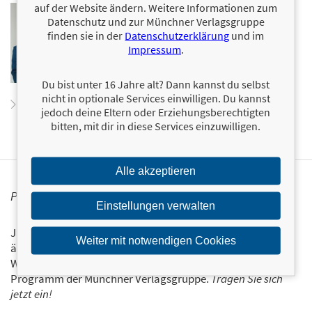
auf der Website ändern. Weitere Informationen zum
Erin McGoff
ist preisgekrönte Filmregisseurin und
Datenschutz und zur Münchner Verlagsgruppe
Content Creatorin. 2020 begann sie auf Social Media
humorvolle Karrieretipps zu geben und setzt sich
finden sie in der
Datenschutzerklärung
und im
seitdem als »the internet’s big sister« dafür ein, die
Impressum
.
Berufswelt zu demokratisieren und zu transformieren.
Ihre Arbeit fand unter anderem Beachtung in der
New
York Times
, dem
Wall Street Journal
und bei
Fortune
.
Du bist unter 16 Jahre alt? Dann kannst du selbst
nicht in optionale Services einwilligen. Du kannst
Zum Profil von Erin McGoff
jedoch deine Eltern oder Erziehungsberechtigten
bitten, mit dir in diese Services einzuwilligen.
Alle akzeptieren
PERSONALISIERTE PRODUKTINFORMATIONEN
Einstellungen verwalten
Ja, ich will über interessante Neuerscheinungen und
Weiter mit notwendigen Cookies
ähnliche Produkte informiert werden.
Wir halten Sie per E-Mail auf dem aktuellen Stand über das
Programm der Münchner Verlagsgruppe.
Tragen Sie sich
jetzt ein!