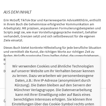
AUS DEM INHALT
Erin McGoff, TikTok-Star und Karriereexpertin AdviceWithErin, enthüllt
in ihrem Buch
die Geheimnisse erfolgreicher Kommunikation am
Arbeitsplatz. Mit präzisen, anpassbaren Formulierungsbeispielen und
Scripts zeigt sie, wie man Vorstellungsgespräche meistert, Gehälter
verhandelt, Grenzen setzt und sich selbstbewusst für die eigenen
Ziele einsetzt.
Dieses Buch bietet konkrete Hilfestellung für jede berufliche Situation
und vermittelt die Kunst, die richtigen Worte zur richtigen Zeit zu
finden. McGoffs praxisnahe Tipps helfen dabei, die ungeschriebenen
Regeln der Arbeitswelt zu verstehen und die eigene Karriere gezielt
voranzutreiben.
Wir verwenden Cookies und ähnliche Technologien
auf unserer Website um Ihr Verhalten besser kennen
Der Schlüssel zu beruflichem Erfolg liegt in der Macht der Sprache.
zu lernen. Dazu verarbeiten wir personenbezogene
Daten, z.B.: Ihre IP-Adresse (anonymisiert durch
Kürzung). Die Daten bleiben auf den Servern der
Münchner Verlagsgruppe. Die Datenverarbeitung
kann mit Ihrer Einwilligung oder auf Basis eines
berechtigten Interesses erfolgen. Sie können Ihre
ÜBER ERIN MCGOFF
Einstellungen über das Cookie-Symbol rechts unten