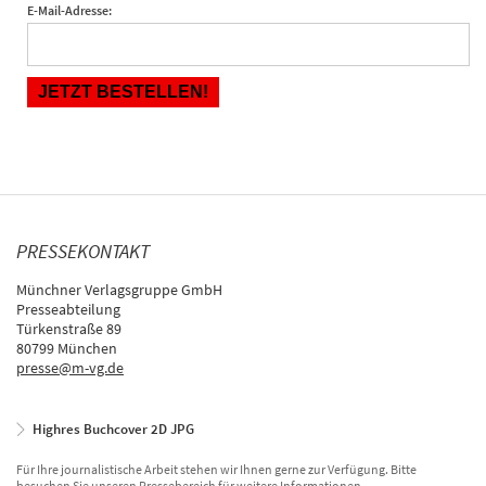
E-Mail-Adresse:
PRESSEKONTAKT
Münchner Verlagsgruppe GmbH
Presseabteilung
Türkenstraße 89
80799 München
presse@m-vg.de
Highres Buchcover 2D JPG
Für Ihre journalistische Arbeit stehen wir Ihnen gerne zur Verfügung. Bitte
besuchen Sie unseren Pressebereich für weitere Informationen.