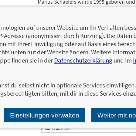
Marius Schaefers wurde 1995 geboren und 
im Selbstverlag, gefolgt von weiteren Self
Verlagsveröffentlichungen. In seinen roma
Geschichten schreibt er über die Suche n
nologien auf unserer Website um Ihr Verhalten besse
sein. Auf Instagram teilt Marius @derunb
IP-Adresse (anonymisiert durch Kürzung). Die Daten 
seinen Büchern, außerdem spricht er offen 
 mit Ihrer Einwilligung oder auf Basis eines berecht
seinem Coming-out lebt der Autor als Man
chts unten auf der Website ändern. Weitere Inform
freut Marius sich sehr.
ppe finden sie in der
Datenschutzerklärung
und im
Zum Profil von Marius Schaefers
nst du selbst nicht in optionale Services einwillige
gsberechtigten bitten, mit dir in diese Services einzu
Ja, ich will mit dem kostenlosen LAGO-Newslet
Einstellungen verwalten
Weiter mit n
informiert bleiben.
E-Mail-Adresse: