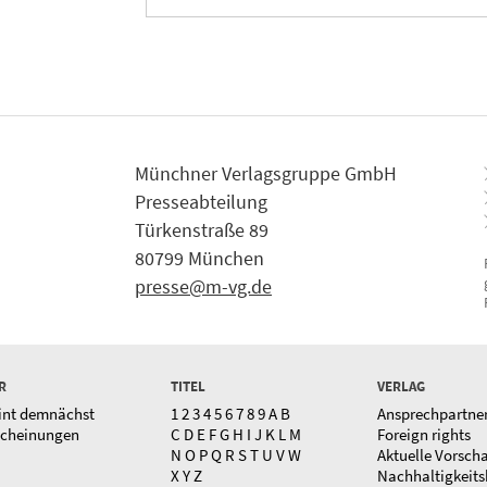
Münchner Verlagsgruppe GmbH
Presseabteilung
Türkenstraße 89
80799 München
presse@m-vg.de
R
TITEL
VERLAG
int demnächst
1
2
3
4
5
6
7
8
9
A
B
Ansprechpartne
scheinungen
C
D
E
F
G
H
I
J
K
L
M
Foreign rights
N
O
P
Q
R
S
T
U
V
W
Aktuelle Vorsch
X
Y
Z
Nachhaltigkeits