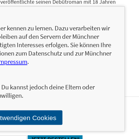
veröffentlichte seinen Debütroman mit 18 Jahren
publishing-Erfolgen und
ntisch-dramatischen und fantastischen
ach dem Glück und den Mut dazu, man selbst zu
r kennen zu lernen. Dazu verarbeiten wir
ekannteheld spannende Insider-Informationen zu
bleiben auf den Servern der Münchner
über seine Transidentität und Queerness. Seit
igten Interesses erfolgen. Sie können Ihre
n. Über den Austausch mit seinen Leser*innen
ationen zum Datenschutz und zur Münchner
Impressum
.
n. Du kannst jedoch deine Eltern oder
willigen.
ter über die aktuellen Neuerscheinungen und Aktionen
otwendigen Cookies