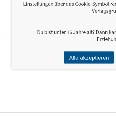
Einstellungen über das Cookie-Symbol re
WEITERE INFORMATIONEN
Verlagsgru
Du bist unter 16 Jahre alt? Dann kan
Erziehun
ÜBER ALEXANDRA REINWARTH
Alle akzeptieren