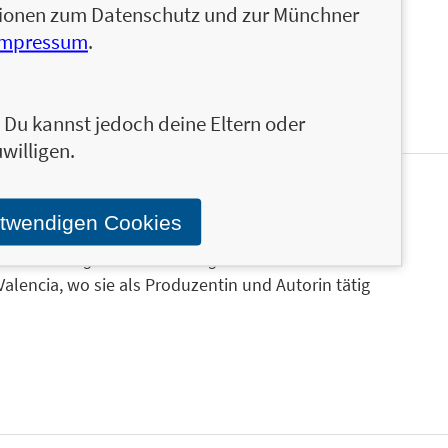
ationen zum Datenschutz und zur Münchner
auch ein Weg“-Fanseite
finden Sie neben
Impressum
.
ionsquellen das vollständige Warenangebot der
uktwelt.
n. Du kannst jedoch deine Eltern oder
willigen.
 und hat neben der Reihe
Was ich an dir liebe
schon
otwendigen Cookies
erlage riva und mvg geschrieben. Dazu gehören
rsch vorbei geht auch ein Weg
und
Das Leben ist zu
n Valencia, wo sie als Produzentin und Autorin tätig