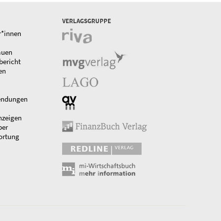
VERLAGSGRUPPE
r*innen
auen
bericht
en
endungen
nzeigen
ber
ortung