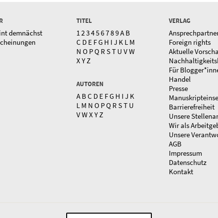
R
TITEL
VERLAG
int demnächst
1
2
3
4
5
6
7
8
9
A
B
Ansprechpartne
scheinungen
C
D
E
F
G
H
I
J
K
L
M
Foreign rights
N
O
P
Q
R
S
T
U
V
W
Aktuelle Vorsch
X
Y
Z
Nachhaltigkeits
Für Blogger*inn
Handel
AUTOREN
Presse
A
B
C
D
E
F
G
H
I
J
K
Manuskripteins
L
M
N
O
P
Q
R
S
T
U
Barrierefreiheit
V
W
X
Y
Z
Unsere Stellena
Wir als Arbeitge
Unsere Verantw
AGB
Impressum
Datenschutz
Kontakt