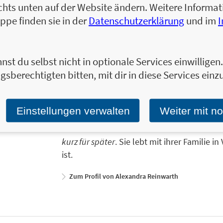
chts unten auf der Website ändern. Weitere Inform
Auf der offiziellen „Am Arsch vorbei geht 
ppe finden sie in der
Datenschutzerklärung
und im
umfangreichen Informationen und Inspirat
„Am Arsch vorbei geht auch ein Weg“-Prod
nst du selbst nicht in optionale Services einwillige
gsberechtigten bitten, mit dir in diese Services einzu
Alexandra Reinwarth ist Bestsellerautorin
Einstellungen verwalten
Weiter mit n
viele andere erfolgreiche Bücher für die V
auch die aktuellen
SPIEGEL
-Bestseller
Am A
kurz für später
. Sie lebt mit ihrer Familie i
ist.
Zum Profil von Alexandra Reinwarth