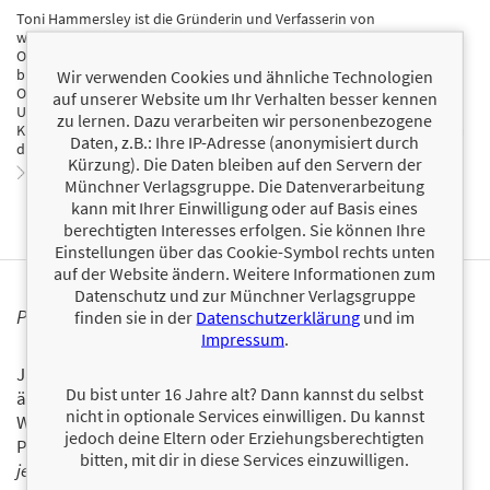
Toni Hammersley ist die Gründerin und Verfasserin von
www.abowlfulloflemons.net, einer Organisations-Website, die
Ordnung in das Leben tausender Menschen auf der ganzen Welt
bringt. Jedes Jahr veranstaltet sie einen populären 14-wöchigen
Wir verwenden Cookies und ähnliche Technologien
Ordnungswettbewerb, der anderen bei der Beseitigung von
auf unserer Website um Ihr Verhalten besser kennen
Unordnung helfen soll. Außerdem ist sie eine geprüfte
zu lernen. Dazu verarbeiten wir personenbezogene
Krankenschwester und Fotografin. Sie lebt mit ihrem Mann und ihren
Daten, z.B.: Ihre IP-Adresse (anonymisiert durch
drei Kindern in Charleston, South Carolina.
Kürzung). Die Daten bleiben auf den Servern der
Zum Profil von Toni Hammersley
Münchner Verlagsgruppe. Die Datenverarbeitung
kann mit Ihrer Einwilligung oder auf Basis eines
berechtigten Interesses erfolgen. Sie können Ihre
Einstellungen über das Cookie-Symbol rechts unten
auf der Website ändern. Weitere Informationen zum
Datenschutz und zur Münchner Verlagsgruppe
PERSONALISIERTE PRODUKTINFORMATIONEN
finden sie in der
Datenschutzerklärung
und im
Impressum
.
Ja, ich will über interessante Neuerscheinungen und
Du bist unter 16 Jahre alt? Dann kannst du selbst
ähnliche Produkte informiert werden.
nicht in optionale Services einwilligen. Du kannst
Wir halten Sie per E-Mail auf dem aktuellen Stand über das
jedoch deine Eltern oder Erziehungsberechtigten
Programm der Münchner Verlagsgruppe.
Tragen Sie sich
bitten, mit dir in diese Services einzuwilligen.
jetzt ein!