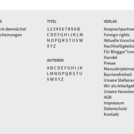
R
TITEL
VERLAG
int demnächst
1
2
3
4
5
6
7
8
9
A
B
Ansprechpartne
scheinungen
C
D
E
F
G
H
I
J
K
L
M
Foreign rights
N
O
P
Q
R
S
T
U
V
W
Aktuelle Vorsch
X
Y
Z
Nachhaltigkeits
Für Blogger*inn
Handel
AUTOREN
Presse
A
B
C
D
E
F
G
H
I
J
K
Manuskripteins
L
M
N
O
P
Q
R
S
T
U
Barrierefreiheit
V
W
X
Y
Z
Unsere Stellena
Wir als Arbeitge
Unsere Verantw
AGB
Impressum
Datenschutz
Kontakt