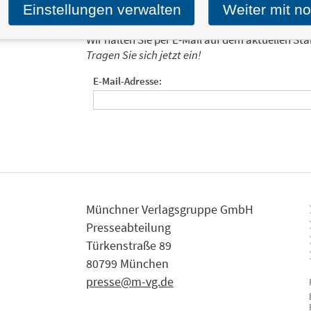
Einstellungen verwalten
Weiter mit n
Ja, ich will über interessante Neuerscheinung
Wir halten Sie per E-Mail auf dem aktuellen 
Tragen Sie sich jetzt ein!
E-Mail-Adresse:
Münchner Verlagsgruppe GmbH
Presseabteilung
Türkenstraße 89
80799 München
presse@m-vg.de