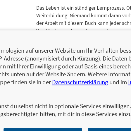
Das Leben ist ein ständiger Lernprozess. O
Weiterbildung: Niemand kommt daran vorbe
der Arbeit mit diesem Buch kann jeder schn
Verständnis und einer besseren Erinnerung
Zur Leseprobe
Zum Inhaltsverzeichnis
nologien auf unserer Website um Ihr Verhalten besse
IP-Adresse (anonymisiert durch Kürzung). Die Daten 
 mit Ihrer Einwilligung oder auf Basis eines berecht
chts unten auf der Website ändern. Weitere Inform
Christian Grüning ist Rechtsanwalt. Er war b
ppe finden sie in der
Datenschutzerklärung
und im
jedoch für die freie Wirtschaft entschiede
Grüning. Zudem ist er als Autor, Dozent un
Zum Profil von Christian Grüning
nst du selbst nicht in optionale Services einwillige
gsberechtigten bitten, mit dir in diese Services einzu