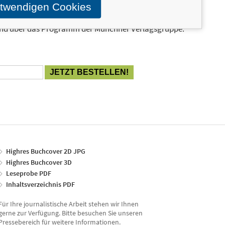
otwendigen Cookies
en und ähnliche Produkte informiert werden.
Stand über das Programm der Münchner Verlagsgruppe.
Highres Buchcover 2D JPG
Highres Buchcover 3D
Leseprobe PDF
Inhaltsverzeichnis PDF
Für Ihre journalistische Arbeit stehen wir Ihnen
gerne zur Verfügung. Bitte besuchen Sie unseren
Pressebereich für weitere Informationen.