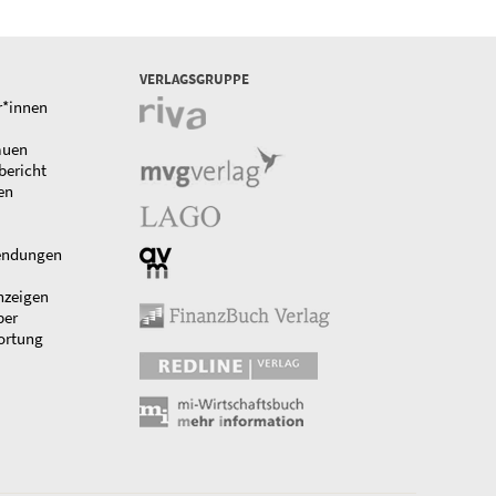
VERLAGSGRUPPE
r*innen
auen
bericht
en
endungen
nzeigen
ber
ortung