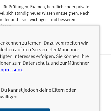
b für Prüfungen, Examen, berufliche oder private
i, sich ständig neues Wissen anzueignen. Nach
eller und – viel wichtiger – mit besserem
 lesen.
r kennen zu lernen. Dazu verarbeiten wir
bleiben auf den Servern der Münchner
igten Interesses erfolgen. Sie können Ihre
ationen zum Datenschutz und zur Münchner
ereits als Richter am Amtsgericht tätig, hat sich
Impressum
.
n und leitet die Akademie Grüning und den Verlag
d Wirtschaftsmediator (CVM) tätig.
n. Du kannst jedoch deine Eltern oder
willigen.