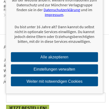
Anleitung zur Tierkommunikation, ebenso wie die Sterbebegleitung
Datenschutz und zur Münchner Verlagsgruppe
geben Einblicke in die Denk- und Gefühlswelt unserer tierischen
finden sie in der
Datenschutzerklärung
und im
Freunde.
Impressum
.
Zum Profil von Kirsten Jebsen
Du bist unter 16 Jahre alt? Dann kannst du selbst
nicht in optionale Services einwilligen. Du kannst
jedoch deine Eltern oder Erziehungsberechtigten
bitten, mit dir in diese Services einzuwilligen.
PERSONALISIERTE PRODUKTINFORMATIONEN
Alle akzeptieren
Ja, ich will über interessante Neuerscheinungen und
ähnliche Produkte informiert werden.
Einstellungen verwalten
Wir halten Sie per E-Mail auf dem aktuellen Stand über das
Programm der Münchner Verlagsgruppe.
Tragen Sie sich
jetzt ein!
Weiter mit notwendigen Cookies
E-Mail-Adresse: