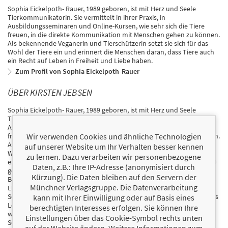
Sophia Eickelpoth- Rauer, 1989 geboren, ist mit Herz und Seele
Tierkommunikatorin. Sie vermittelt in ihrer Praxis, in
Ausbildungsseminaren und Online-Kursen, wie sehr sich die Tiere
freuen, in die direkte Kommunikation mit Menschen gehen zu können.
Als bekennende Veganerin und Tierschützerin setzt sie sich für das
Wohl der Tiere ein und erinnert die Menschen daran, dass Tiere auch
ein Recht auf Leben in Freiheit und Liebe haben.
Zum Profil von Sophia Eickelpoth-Rauer
ÜBER KIRSTEN JEBSEN
Sophia Eickelpoth- Rauer, 1989 geboren, ist mit Herz und Seele
Tierkommunikatorin. Sie vermittelt in ihrer Praxis, in
Ausbildungsseminaren und Online-Kursen, wie sehr sich die Tiere
Wir verwenden Cookies und ähnliche Technologien
freuen, in die direkte Kommunikation mit Menschen gehen zu können.
Als bekennende Veganerin und Tierschützerin setzt sie sich für das
auf unserer Website um Ihr Verhalten besser kennen
Wohl der Tiere ein und erinnert die Menschen daran, dass Tiere auch
zu lernen. Dazu verarbeiten wir personenbezogene
ein Recht auf Leben in Freiheit und Liebe haben. Kirsten Jebsen, 1960
Daten, z.B.: Ihre IP-Adresse (anonymisiert durch
geboren, lebt und liebt ihre Berufung als Coach und Buchautorin der
Kürzung). Die Daten bleiben auf den Servern der
Bewusstseinsentwicklung. Mit ihrer "SCHULE DES GLÜCKLICHEN
Münchner Verlagsgruppe. Die Datenverarbeitung
LEBENS nach Kirsten Jebsen" vermittelt sie in ihren Coachings,
Seminaren, Filmen und Büchern, wie ein glückliches und erfolgreiches
kann mit Ihrer Einwilligung oder auf Basis eines
Leben für sich selbst, in Partnerschaft, Familie und Beruf gestaltet
berechtigten Interesses erfolgen. Sie können Ihre
werden kann. Aus Liebe zu den Tieren erfüllen sie und ihre Tochter
Einstellungen über das Cookie-Symbol rechts unten
Sophia sich mit diesem Buch einen langjährigen Herzenswunsch. Die
auf der Website ändern. Weitere Informationen zum