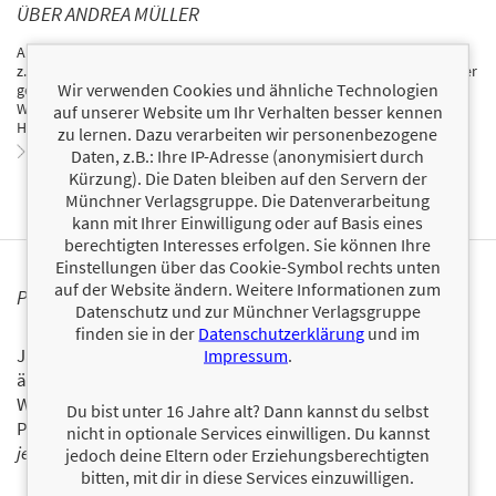
ÜBER ANDREA MÜLLER
Als Journalistin schreibt Andrea Müller für verschiedene Medien wie
z..B. »Stern«, »Spon«, »Zeit-Magazin-Online« und »Barbara« online über
Wir verwenden Cookies und ähnliche Technologien
gesellschaftliche Themen. Ihr Lieblingsthema: Frauen und Familie im
Wandel der Zeit . Sie lebt mit zwei Söhnen und einer Schildkröte im
auf unserer Website um Ihr Verhalten besser kennen
Hamburger Westen.
zu lernen. Dazu verarbeiten wir personenbezogene
Zum Profil von Andrea Müller
Daten, z.B.: Ihre IP-Adresse (anonymisiert durch
Kürzung). Die Daten bleiben auf den Servern der
Münchner Verlagsgruppe. Die Datenverarbeitung
kann mit Ihrer Einwilligung oder auf Basis eines
berechtigten Interesses erfolgen. Sie können Ihre
Einstellungen über das Cookie-Symbol rechts unten
auf der Website ändern. Weitere Informationen zum
PERSONALISIERTE PRODUKTINFORMATIONEN
Datenschutz und zur Münchner Verlagsgruppe
finden sie in der
Datenschutzerklärung
und im
Ja, ich will über interessante Neuerscheinungen und
Impressum
.
ähnliche Produkte informiert werden.
Wir halten Sie per E-Mail auf dem aktuellen Stand über das
Du bist unter 16 Jahre alt? Dann kannst du selbst
Programm der Münchner Verlagsgruppe.
Tragen Sie sich
nicht in optionale Services einwilligen. Du kannst
jetzt ein!
jedoch deine Eltern oder Erziehungsberechtigten
bitten, mit dir in diese Services einzuwilligen.
E-Mail-Adresse: