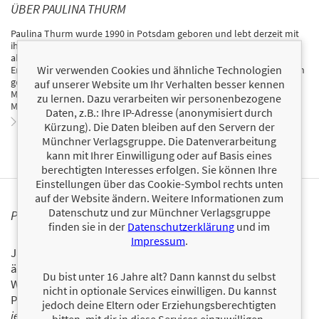
ÜBER PAULINA THURM
Paulina Thurm wurde 1990 in Potsdam geboren und lebt derzeit mit
ihrer Familie südlich von Berlin. Nach einer Laufbahn als Designerin
absolvierte sie Ausbildungen in Meditation und anderen
Wir verwenden Cookies und ähnliche Technologien
Entspannungstechniken. Seitdem widmet sie sich der Produktion von
geführten Meditationen. Im Januar 2019 gründete sie den Podcast
auf unserer Website um Ihr Verhalten besser kennen
Meditation für jeden Tag, heute Deutschlands bekanntester
zu lernen. Dazu verarbeiten wir personenbezogene
Meditationspodcast.
Daten, z.B.: Ihre IP-Adresse (anonymisiert durch
Zum Profil von Paulina Thurm
Kürzung). Die Daten bleiben auf den Servern der
Münchner Verlagsgruppe. Die Datenverarbeitung
kann mit Ihrer Einwilligung oder auf Basis eines
berechtigten Interesses erfolgen. Sie können Ihre
Einstellungen über das Cookie-Symbol rechts unten
auf der Website ändern. Weitere Informationen zum
Datenschutz und zur Münchner Verlagsgruppe
PERSONALISIERTE PRODUKTINFORMATIONEN
finden sie in der
Datenschutzerklärung
und im
Impressum
.
Ja, ich will über interessante Neuerscheinungen und
ähnliche Produkte informiert werden.
Du bist unter 16 Jahre alt? Dann kannst du selbst
Wir halten Sie per E-Mail auf dem aktuellen Stand über das
nicht in optionale Services einwilligen. Du kannst
Programm der Münchner Verlagsgruppe.
Tragen Sie sich
jedoch deine Eltern oder Erziehungsberechtigten
jetzt ein!
bitten, mit dir in diese Services einzuwilligen.