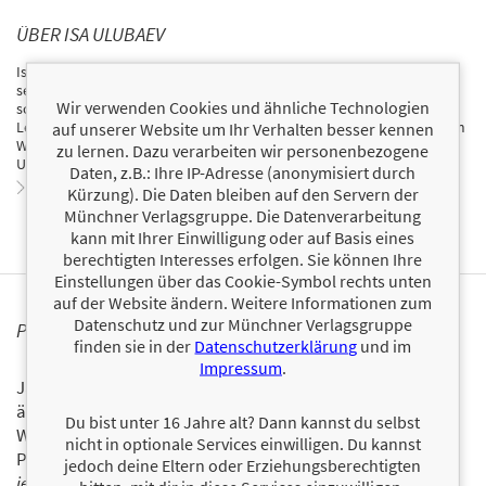
ÜBER ISA ULUBAEV
Isa Ulubaev wurde 1990 im Kaukasus geboren und kam im Alter von
sechs Jahren nach Deutschland. Er geriet auf die schiefe Bahn und
Wir verwenden Cookies und ähnliche Technologien
schaffte es, sich daraus zu befreien, sein Abitur zu machen und sein
Leben grundlegend zu ändern. Von da an wollte er anderen auf ihrem
auf unserer Website um Ihr Verhalten besser kennen
Weg helfen. Heute ist Isa erfolgreicher YouTuber, Coach und
zu lernen. Dazu verarbeiten wir personenbezogene
Unternehmer.
Daten, z.B.: Ihre IP-Adresse (anonymisiert durch
Zum Profil von Isa Ulubaev
Kürzung). Die Daten bleiben auf den Servern der
Münchner Verlagsgruppe. Die Datenverarbeitung
kann mit Ihrer Einwilligung oder auf Basis eines
berechtigten Interesses erfolgen. Sie können Ihre
Einstellungen über das Cookie-Symbol rechts unten
auf der Website ändern. Weitere Informationen zum
Datenschutz und zur Münchner Verlagsgruppe
PERSONALISIERTE PRODUKTINFORMATIONEN
finden sie in der
Datenschutzerklärung
und im
Impressum
.
Ja, ich will über interessante Neuerscheinungen und
ähnliche Produkte informiert werden.
Du bist unter 16 Jahre alt? Dann kannst du selbst
Wir halten Sie per E-Mail auf dem aktuellen Stand über das
nicht in optionale Services einwilligen. Du kannst
Programm der Münchner Verlagsgruppe.
Tragen Sie sich
jedoch deine Eltern oder Erziehungsberechtigten
jetzt ein!