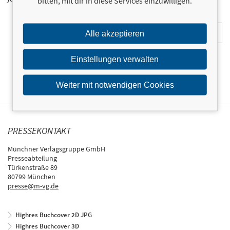
bitten, mit dir in diese Services einzuwilligen.
E-Mail-Adresse:
Alle akzeptieren
Einstellungen verwalten
Weiter mit notwendigen Cookies
PRESSEKONTAKT
Münchner Verlagsgruppe GmbH
Presseabteilung
Türkenstraße 89
80799 München
presse@m-vg.de
Highres Buchcover 2D JPG
Highres Buchcover 3D