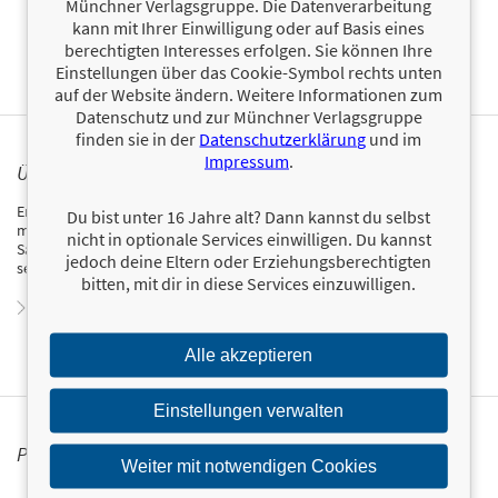
Münchner Verlagsgruppe. Die Datenverarbeitung
kann mit Ihrer Einwilligung oder auf Basis eines
Trägt CE-Logo.
berechtigten Interesses erfolgen. Sie können Ihre
Einstellungen über das Cookie-Symbol rechts unten
auf der Website ändern. Weitere Informationen zum
Datenschutz und zur Münchner Verlagsgruppe
finden sie in der
Datenschutzerklärung
und im
Impressum
.
ÜBER EMMA HEGEMANN
Emma Hegemann ist promovierte Literaturwissenschaftlerin. Nach
Du bist unter 16 Jahre alt? Dann kannst du selbst
mehreren Jahren als Lektorin in den verschiedensten Münchner
nicht in optionale Services einwilligen. Du kannst
Sachbuchverlagen hat sie sich als Autorin und Spielentwicklerin
jedoch deine Eltern oder Erziehungsberechtigten
selbstständig gemacht. Hegemann lebt und arbeitet bei Bamberg.
bitten, mit dir in diese Services einzuwilligen.
Zum Profil von Emma Hegemann
Alle akzeptieren
Einstellungen verwalten
PERSONALISIERTE PRODUKTINFORMATIONEN
Weiter mit notwendigen Cookies