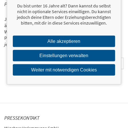
PERSONALISIERTE PRODUKTINFORMATIONEN
Du bist unter 16 Jahre alt? Dann kannst du selbst
nicht in optionale Services einwilligen. Du kannst
jedoch deine Eltern oder Erziehungsberechtigten
Ja, ich will über interessante Neuerscheinungen und
bitten, mit dir in diese Services einzuwilligen.
ähnliche Produkte informiert werden.
Wir halten Sie per E-Mail auf dem aktuellen Stand über das
Programm der Münchner Verlagsgruppe.
Tragen Sie sich
Alle akzeptieren
jetzt ein!
E-Mail-Adresse:
Einstellungen verwalten
Weiter mit notwendigen Cookies
PRESSEKONTAKT