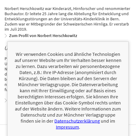
Norbert Herschkowitz war Kinderarzt, Hirnforscher und renommierter
Buchautor. Er leitete 25 Jahre lang die Abteilung für Entwicklung und
Entwicklungsstörungen an der Universitäts-Kinderklinik in Bern.
Zudem war er Mitbegründer der Schweizerischen Hirnliga. Er verstarb
im Juli 2019.
Zum Profil von Norbert Herschkowitz
ÜBER MANFRED SPITZER
Wir verwenden Cookies und ähnliche Technologien
Prof. Dr. Dr. Manfred Spitzer, geboren 1958, leitet die Psychiatrische
auf unserer Website um Ihr Verhalten besser kennen
Universitätsklinik in Ulm und das Transferzentrum für
zu lernen. Dazu verarbeiten wir personenbezogene
Neurowissenschaften und Lernen. Er ist Autor zahlreicher Bücher,
Daten, z.B.: Ihre IP-Adresse (anonymisiert durch
darunter der Bestseller Digitale Demenz. Er ist einer der
Kürzung). Die Daten bleiben auf den Servern der
bedeutendsten Gehirnforscher Deutschlands und versteht es wie
Münchner Verlagsgruppe. Die Datenverarbeitung
niemand sonst, wissenschaftliche Erkenntnisse anschaulich und
fundiert zu vermitteln.
kann mit Ihrer Einwilligung oder auf Basis eines
berechtigten Interesses erfolgen. Sie können Ihre
Zum Profil von Manfred Spitzer
Einstellungen über das Cookie-Symbol rechts unten
auf der Website ändern. Weitere Informationen zum
Datenschutz und zur Münchner Verlagsgruppe
finden sie in der
Datenschutzerklärung
und im
Impressum
.