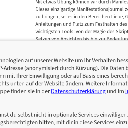
Mit etwas Übung können wir durch Manife
Dieses einzigartige Manifestationsjournal ze
zu bringen, sei es in den Bereichen Liebe, G
Anleitungen und Platz zum Festhalten des e
wichtigsten Tools: von der Magie des Skrip
Setzen von Absichten bis hin zur Bedeutung
mehr. Dieses Tagebuch ermöglicht eine Ve
der eigenen Träume und das Entdecken der
nologien auf unserer Website um Ihr Verhalten besse
IP-Adresse (anonymisiert durch Kürzung). Die Daten 
 mit Ihrer Einwilligung oder auf Basis eines berecht
chts unten auf der Website ändern. Weitere Inform
Gill Thackray ist Achtsamkeitslehrerin, Wir
ppe finden sie in der
Datenschutzerklärung
und im
einen Master of Science in Achtsamkeitsstu
Teachers Association akkreditiert. Darüber hi
transpersonaler Psychologie und Energiemed
nst du selbst nicht in optionale Services einwillige
London School of Economics zusammengear
gsberechtigten bitten, mit dir in diese Services einzu
zu verbessern.