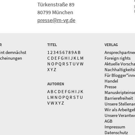
Türkenstraße 89
80799 München
presse@m-vg.de
R
TITEL
VERLAG
int demnächst
1
2
3
4
5
6
7
8
9
A
B
Ansprechpartne
scheinungen
C
D
E
F
G
H
I
J
K
L
M
Foreign rights
N
O
P
Q
R
S
T
U
V
W
Aktuelle Vorsch
X
Y
Z
Nachhaltigkeits
Für Blogger*inn
Handel
AUTOREN
Presse
A
B
C
D
E
F
G
H
I
J
K
Manuskripteins
L
M
N
O
P
Q
R
S
T
U
Barrierefreiheit
V
W
X
Y
Z
Unsere Stellena
Wir als Arbeitge
Unsere Verantw
AGB
Impressum
Datenschutz