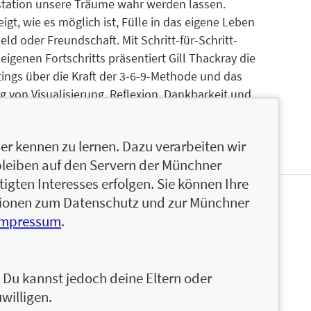
station unsere Träume wahr werden lassen.
igt, wie es möglich ist, Fülle in das eigene Leben
eld oder Freundschaft. Mit Schritt-für-Schritt-
igenen Fortschritts präsentiert Gill Thackray die
tings über die Kraft der 3-6-9-Methode und das
 von Visualisierung, Reflexion, Dankbarkeit und
rbindung mit dem eigenen Selbst, das Verfolgen
 lebensverändernden Kraft der Manifestation.
r kennen zu lernen. Dazu verarbeiten wir
bleiben auf den Servern der Münchner
igten Interesses erfolgen. Sie können Ihre
ationen zum Datenschutz und zur Münchner
tschaftspsychologin, Coach und Autorin. Sie hat
Impressum
.
dien und ist von der International Mindfulness
naus bildet sie sich ständig weiter, z. B. in
izin. Sie hat u. a. mit den UN, Spotify und der
n. Du kannst jedoch deine Eltern oder
beitet, um Leistung, Innovation und Strategie
willigen.