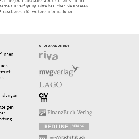
Für Ihre journalistische Arbeit stehen wir Ihnen
gerne zur Verfügung. Bitte besuchen Sie unseren
Pressebereich für weitere Informationen.
VERLAGSGRUPPE
r*innen
auen
bericht
en
endungen
nzeigen
ber
ortung