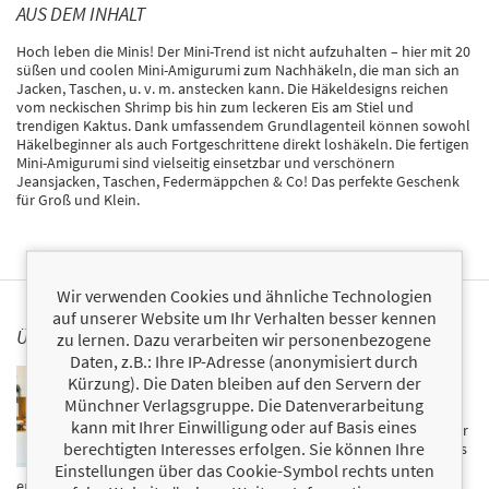
AUS DEM INHALT
Hoch leben die Minis! Der Mini-Trend ist nicht aufzuhalten – hier mit 20
süßen und coolen Mini-Amigurumi zum Nachhäkeln, die man sich an
Jacken, Taschen, u. v. m. anstecken kann. Die Häkeldesigns reichen
vom neckischen Shrimp bis hin zum leckeren Eis am Stiel und
trendigen Kaktus. Dank umfassendem Grundlagenteil können sowohl
Häkelbeginner als auch Fortgeschrittene direkt loshäkeln. Die fertigen
Mini-Amigurumi sind vielseitig einsetzbar und verschönern
Jeansjacken, Taschen, Federmäppchen & Co! Das perfekte Geschenk
für Groß und Klein.
Wir verwenden Cookies und ähnliche Technologien
auf unserer Website um Ihr Verhalten besser kennen
ÜBER INGA BORGES
zu lernen. Dazu verarbeiten wir personenbezogene
Daten, z.B.: Ihre IP-Adresse (anonymisiert durch
Inga Borges ist Designerin und Gründerin des Labels
Kürzung). Die Daten bleiben auf den Servern der
»Frau Line«. Das Häkeln hat sie gelernt, bevor sie in die
Münchner Verlagsgruppe. Die Datenverarbeitung
Schule kam, und hat seitdem die Nadel nicht mehr
kann mit Ihrer Einwilligung oder auf Basis eines
losgelassen. Sie bloggt auf frau-line.de regelmäßig über
berechtigten Interesses erfolgen. Sie können Ihre
Häkeln, Handarbeit und Nachhaltigkeit und arbeitet als
Autorin für Häkelbücher, unter anderem für die
Einstellungen über das Cookie-Symbol rechts unten
erfolgreiche Reihe
Helden der Kindheit
. Sie lebt mit ihrem Mann und