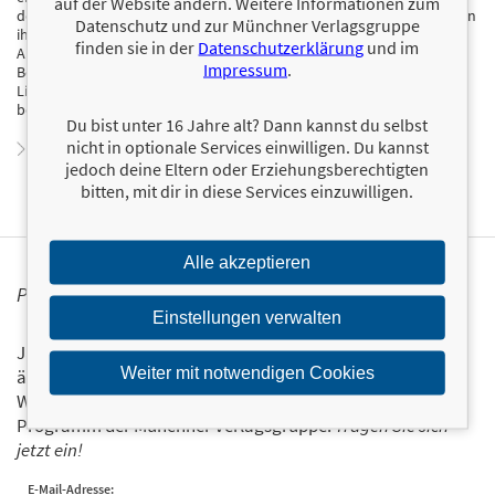
auf der Website ändern. Weitere Informationen zum
dem kleinen Kater Moe in Münster. Die meiste Zeit verbringt sie dort in
Datenschutz und zur Münchner Verlagsgruppe
ihrem Atelier mit Blick ins Grüne. Hier entwirft sie ihre Designs und
finden sie in der
Datenschutzerklärung
und im
Anleitungen, schreibt für ihren Blog und entwickelt neue Bücher.
Impressum
.
Besonders Häkelapplikationen und Amigurumis gehören zu ihren
Lieblingsmodellen. Und dabei gilt immer: je farbenfroher, desto
besser!
Du bist unter 16 Jahre alt? Dann kannst du selbst
nicht in optionale Services einwilligen. Du kannst
Zum Profil von Inga Borges
jedoch deine Eltern oder Erziehungsberechtigten
bitten, mit dir in diese Services einzuwilligen.
Alle akzeptieren
PERSONALISIERTE PRODUKTINFORMATIONEN
Einstellungen verwalten
Ja, ich will über interessante Neuerscheinungen und
Weiter mit notwendigen Cookies
ähnliche Produkte informiert werden.
Wir halten Sie per E-Mail auf dem aktuellen Stand über das
Programm der Münchner Verlagsgruppe.
Tragen Sie sich
jetzt ein!
E-Mail-Adresse: