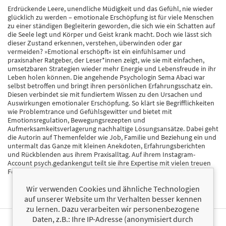
Erdrückende Leere, unendliche Müdigkeit und das Gefühl, nie wieder
glücklich zu werden – emotionale Erschöpfung ist für viele Menschen
zu einer ständigen Begleiterin geworden, die sich wie ein Schatten auf
die Seele legt und Körper und Geist krank macht. Doch wie lässt sich
dieser Zustand erkennen, verstehen, überwinden oder gar
vermeiden? »Emotional erschöpft« ist ein einfühlsamer und
praxisnaher Ratgeber, der Leser*innen zeigt, wie sie mit einfachen,
umsetzbaren Strategien wieder mehr Energie und Lebensfreude in ihr
Leben holen können. Die angehende Psychologin Sema Abaci war
selbst betroffen und bringt ihren persönlichen Erfahrungsschatz ein.
Diesen verbindet sie mit fundiertem Wissen zu den Ursachen und
Auswirkungen emotionaler Erschöpfung. So klärt sie Begrifflichkeiten
wie Problemtrance und Gefühlsgewitter und bietet mit
Emotionsregulation, Bewegungsrezepten und
Aufmerksamkeitsverlagerung nachhaltige Lösungsansätze. Dabei geht
die Autorin auf Themenfelder wie Job, Familie und Beziehung ein und
untermalt das Ganze mit kleinen Anekdoten, Erfahrungsberichten
und Rückblenden aus ihrem Praxisalltag. Auf ihrem Instagram-
Account psych.gedankengut teilt sie ihre Expertise mit vielen treuen
Follower*innen.
Wir verwenden Cookies und ähnliche Technologien
auf unserer Website um Ihr Verhalten besser kennen
zu lernen. Dazu verarbeiten wir personenbezogene
Daten, z.B.: Ihre IP-Adresse (anonymisiert durch