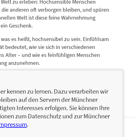
ie Welt zu erleben: Hochsensible Menschen
ie anderen oft verborgen bleiben, und spüren
chnellen Welt ist diese feine Wahrnehmung
 ein Geschenk.
, was es heißt, hochsensibel zu sein. Einfühlsam
ät bedeutet, wie sie sich in verschiedenen
ns Alter – und wie es feinfühligen Menschen
erung anzunehmen.
 Verständnis für die leisen Stärken von
nnen und Vielfühler*innen praktische Impulse für
r kennen zu lernen. Dazu verarbeiten wir
 die eigene Tiefe anzunehmen.
bleiben auf den Servern der Münchner
igten Interesses erfolgen. Sie können Ihre
ationen zum Datenschutz und zur Münchner
Impressum
.
PIEGEL-Bestsellerautorin, Coachin, Künstlerin