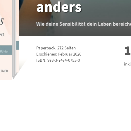
anders
Wie deine Sensibilität dein Leben bereich
1
Paperback
,
272
Seiten
Erschienen: Februar 2026
ISBN:
978-3-7474-0753-0
ink