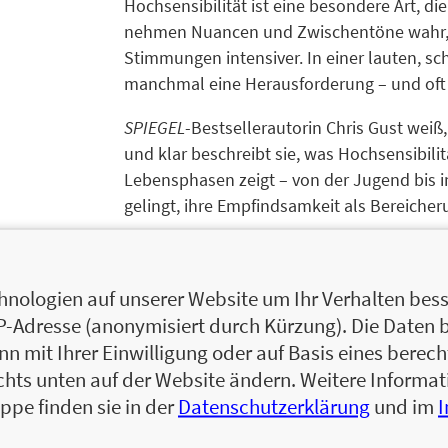
Hochsensibilität ist eine besondere Art, d
nehmen Nuancen und Zwischentöne wahr, d
Stimmungen intensiver. In einer lauten, s
manchmal eine Herausforderung – und oft
SPIEGEL
-Bestsellerautorin Chris Gust weiß
und klar beschreibt sie, was Hochsensibilit
Lebensphasen zeigt – von der Jugend bis i
gelingt, ihre Empfindsamkeit als Bereich
Mit ihrer starken Stimme schafft Chris Gust
Hochsensiblen, gibt Gedankentieftaucher*i
nologien auf unserer Website um Ihr Verhalten besse
ein erfülltes Leben und ermutigt sie dazu,
IP-Adresse (anonymisiert durch Kürzung). Die Daten 
 mit Ihrer Einwilligung oder auf Basis eines berecht
chts unten auf der Website ändern. Weitere Inform
ppe finden sie in der
Datenschutzerklärung
und im
Chris Gust,
inzwischen Chris Andrews, ist S