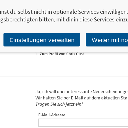
und im deutschsprachigen Raum eine fest
nst du selbst nicht in optionale Services einwillige
und Mindfulness geht. Sie betreibt aufgrun
gsberechtigten bitten, mit dir in diese Services einzu
Öffentlichkeitsarbeit und setzt sich dafür e
Bewusstsein für mentale Gesundheit und Ho
Aufklärung und Umsetzung die Eckpfeiler ihr
Einstellungen verwalten
Weiter mit n
Holstein.
Zum Profil von Chris Gust
Ja, ich will über interessante Neuerscheinung
Wir halten Sie per E-Mail auf dem aktuellen 
Tragen Sie sich jetzt ein!
E-Mail-Adresse: