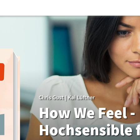
Chris Gust
|
Kai Lüftner
How We Feel -
Hochsensible 