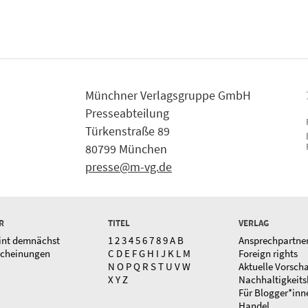
Münchner Verlagsgruppe GmbH
Presseabteilung
Türkenstraße 89
80799 München
presse@m-vg.de
R
TITEL
VERLAG
int demnächst
1
2
3
4
5
6
7
8
9
A
B
Ansprechpartne
scheinungen
C
D
E
F
G
H
I
J
K
L
M
Foreign rights
N
O
P
Q
R
S
T
U
V
W
Aktuelle Vorsch
X
Y
Z
Nachhaltigkeits
Für Blogger*inn
Handel