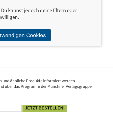
e Größe, wenn es um die Themen Hochsensibilität
n. Du kannst jedoch deine Eltern oder
d ihrer persönlichen Geschichte seit vielen Jahren
willigen.
in, dass in der Gesellschaft ein anderes
chsensibilität entsteht. Dabei sind Prävention,
er Arbeit. Sie lebt und arbeitet in Schleswig-
otwendigen Cookies
en und ähnliche Produkte informiert werden.
Stand über das Programm der Münchner Verlagsgruppe.