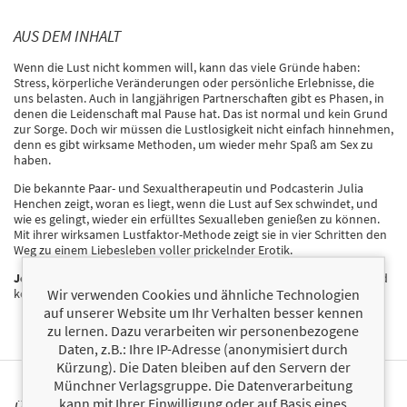
AUS DEM INHALT
Wenn die Lust nicht kommen will, kann das viele Gründe haben:
Stress, körperliche Veränderungen oder persönliche Erlebnisse, die
uns belasten. Auch in langjährigen Partnerschaften gibt es Phasen, in
denen die Leidenschaft mal Pause hat. Das ist normal und kein Grund
zur Sorge. Doch wir müssen die Lustlosigkeit nicht einfach hinnehmen,
denn es gibt wirksame Methoden, um wieder mehr Spaß am Sex zu
haben.
Die bekannte Paar- und Sexualtherapeutin und Podcasterin Julia
Henchen zeigt, woran es liegt, wenn die Lust auf Sex schwindet, und
wie es gelingt, wieder ein erfülltes Sexualleben genießen zu können.
Mit ihrer wirksamen Lustfaktor-Methode zeigt sie in vier Schritten den
Weg zu einem Liebesleben voller prickelnder Erotik.
Jetzt als Taschenbuch erhältlich
– für alle, die einen praktischen und
Wir verwenden Cookies und ähnliche Technologien
kompetenten Begleiter für mehr Lust an der Lust suchen.
auf unserer Website um Ihr Verhalten besser kennen
zu lernen. Dazu verarbeiten wir personenbezogene
Daten, z.B.: Ihre IP-Adresse (anonymisiert durch
Kürzung). Die Daten bleiben auf den Servern der
Münchner Verlagsgruppe. Die Datenverarbeitung
kann mit Ihrer Einwilligung oder auf Basis eines