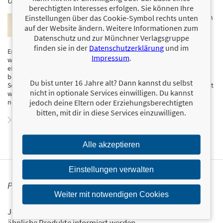
ÜBER JULIA HENCHEN
berechtigten Interesses erfolgen. Sie können Ihre
Einstellungen über das Cookie-Symbol rechts unten
Julia Henchen arbeitet als Paar- und Sexualtherapeutin
zu Fragen von Lust, Sexualität und Begehren. Ihre
auf der Website ändern. Weitere Informationen zum
Arbeit ist geprägt von einer feministischen Perspektive
Datenschutz und zur Münchner Verlagsgruppe
und dem Interesse daran, wie Beziehungsmuster,
finden sie in der
Datenschutzerklärung
und im
Erwartungen und gesellschaftliche Rahmenbedingungen auf Lust
Impressum
.
wirken. Sie arbeitet in eigener Praxis, ist als Dozentin tätig und hostet
einen Podcast, in dem sie reale Beratungsgespräche führt. Ein
besonderer Schwerpunkt ihrer Arbeit liegt auf der Verbindung von
Du bist unter 16 Jahre alt? Dann kannst du selbst
Sexualität und Neurodivergenz sowie auf der Auseinandersetzung mit
nicht in optionale Services einwilligen. Du kannst
weiblicher Lust jenseits von Leistungslogiken, Anpassung und
jedoch deine Eltern oder Erziehungsberechtigten
normativen Beziehungsidealen.
bitten, mit dir in diese Services einzuwilligen.
Zum Profil von Julia Henchen
Alle akzeptieren
Einstellungen verwalten
PERSONALISIERTE PRODUKTINFORMATIONEN
Weiter mit notwendigen Cookies
Ja, ich will über interessante Neuerscheinungen und
ähnliche Produkte informiert werden.