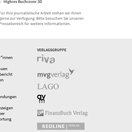
Highres Buchcover 3D
Für Ihre journalistische Arbeit stehen wir Ihnen
gerne zur Verfügung. Bitte besuchen Sie unseren
Pressebereich für weitere Informationen.
VERLAGSGRUPPE
r*innen
auen
bericht
en
endungen
nzeigen
ber
ortung