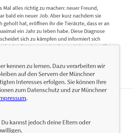
 Mal alles richtig zu machen: neuer Freund,
ar bald ein neuer Job. Aber kurz nachdem sie
geholt hat, eröffnen ihr die Tierärzte, dass er an
aximal ein Jahr zu leben habe. Diese Diagnose
tscheidet sich zu kämpfen und informiert sich
ethoden für Seamus. Zu diesem Zeitpunkt weiß
 auf einen Wendepunkt in ihrem Leben vorbereitet
erlebt und das werde ich auch ist eine
r kennen zu lernen. Dazu verarbeiten wir
, unterhält und Betroffenen Mut macht.
bleiben auf den Servern der Münchner
igten Interesses erfolgen. Sie können Ihre
ationen zum Datenschutz und zur Münchner
Impressum
.
Elf Monate nachdem sie ihre eigene
iagnose Brustkrebs. 2009 unterzog sie sich einer
pien und 36 Bestrahlungen. Seitdem ist sie
n. Du kannst jedoch deine Eltern oder
 in der Nähe von Los Angeles in einem Haus, das
willigen.