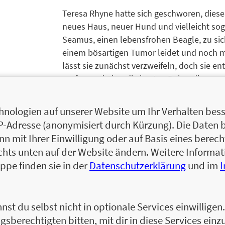
Teresa Rhyne hatte sich geschworen, dieses
neues Haus, neuer Hund und vielleicht sog
Seamus, einen lebensfrohen Beagle, zu sich 
einem bösartigen Tumor leidet und noch m
lässt sie zunächst verzweifeln, doch sie en
umfassend über die besten Behandlungsm
sie noch nicht, dass sie sich damit selbst
die Diagnose Brustkrebs. Mein Hund hat üb
nologien auf unserer Website um Ihr Verhalten besse
herzerwärmende Geschichte, die aufrüttelt
IP-Adresse (anonymisiert durch Kürzung). Die Daten 
 mit Ihrer Einwilligung oder auf Basis eines berecht
chts unten auf der Website ändern. Weitere Inform
ppe finden sie in der
Datenschutzerklärung
und im
TERESA J. RHYNE ist Tierschutz-Anwältin. 
Anwaltskanzlei eröffnete, erhielt sie die D
Lumpektomie, gefolgt von vier Chemothera
nst du selbst nicht in optionale Services einwillige
krebsfrei. Sie lebt mit ihrem Freund Chris
gsberechtigten bitten, mit dir in diese Services einzu