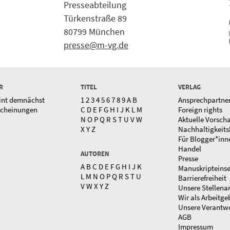
Presseabteilung
Türkenstraße 89
80799 München
presse@m-vg.de
R
TITEL
VERLAG
int demnächst
1
2
3
4
5
6
7
8
9
A
B
Ansprechpartne
scheinungen
C
D
E
F
G
H
I
J
K
L
M
Foreign rights
N
O
P
Q
R
S
T
U
V
W
Aktuelle Vorsch
X
Y
Z
Nachhaltigkeits
Für Blogger*inn
Handel
AUTOREN
Presse
A
B
C
D
E
F
G
H
I
J
K
Manuskripteins
L
M
N
O
P
Q
R
S
T
U
Barrierefreiheit
V
W
X
Y
Z
Unsere Stellena
Wir als Arbeitge
Unsere Verantw
AGB
Impressum