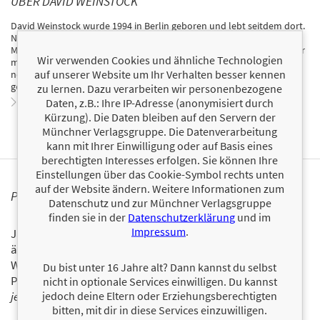
ÜBER DAVID WEINSTOCK
David Weinstock wurde 1994 in Berlin geboren und lebt seitdem dort.
Nach vielen Jahren einer turbulenten Schulkarriere – in der es jede
Menge 5en und sogar eine 6 gab - schloss er im Jahre 2014 sein Abitur
Wir verwenden Cookies und ähnliche Technologien
mit der Traumnote 1.0 ab. Derzeit studiert er Management und leitet
auf unserer Website um Ihr Verhalten besser kennen
nebenbei eine kleine Handelsfirma. In seiner Freizeit liest der Autor
gerne Biographien und Romane.
zu lernen. Dazu verarbeiten wir personenbezogene
Zum Profil von David Weinstock
Daten, z.B.: Ihre IP-Adresse (anonymisiert durch
Kürzung). Die Daten bleiben auf den Servern der
Münchner Verlagsgruppe. Die Datenverarbeitung
kann mit Ihrer Einwilligung oder auf Basis eines
berechtigten Interesses erfolgen. Sie können Ihre
Einstellungen über das Cookie-Symbol rechts unten
auf der Website ändern. Weitere Informationen zum
PERSONALISIERTE PRODUKTINFORMATIONEN
Datenschutz und zur Münchner Verlagsgruppe
finden sie in der
Datenschutzerklärung
und im
Impressum
.
Ja, ich will über interessante Neuerscheinungen und
ähnliche Produkte informiert werden.
Wir halten Sie per E-Mail auf dem aktuellen Stand über das
Du bist unter 16 Jahre alt? Dann kannst du selbst
Programm der Münchner Verlagsgruppe.
Tragen Sie sich
nicht in optionale Services einwilligen. Du kannst
jedoch deine Eltern oder Erziehungsberechtigten
jetzt ein!
bitten, mit dir in diese Services einzuwilligen.