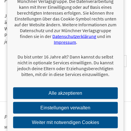
PERSONALISIERTE PRODUKTINFORMATIONEN
Münchner Verlagsgruppe. Die Datenverarbeitung
kann mit Ihrer Einwilligung oder auf Basis eines
berechtigten Interesses erfolgen. Sie können Ihre
Ja, ich will über interessante Neuerscheinungen und
Einstellungen über das Cookie-Symbol rechts unten
ähnliche Produkte informiert werden.
auf der Website ändern. Weitere Informationen zum
Wir halten Sie per E-Mail auf dem aktuellen Stand über das
Datenschutz und zur Münchner Verlagsgruppe
Programm der Münchner Verlagsgruppe.
Tragen Sie sich
finden sie in der
Datenschutzerklärung
und im
jetzt ein!
Impressum
.
E-Mail-Adresse:
Du bist unter 16 Jahre alt? Dann kannst du selbst
nicht in optionale Services einwilligen. Du kannst
jedoch deine Eltern oder Erziehungsberechtigten
bitten, mit dir in diese Services einzuwilligen.
Alle akzeptieren
Einstellungen verwalten
PRESSEKONTAKT
Weiter mit notwendigen Cookies
Münchner Verlagsgruppe GmbH