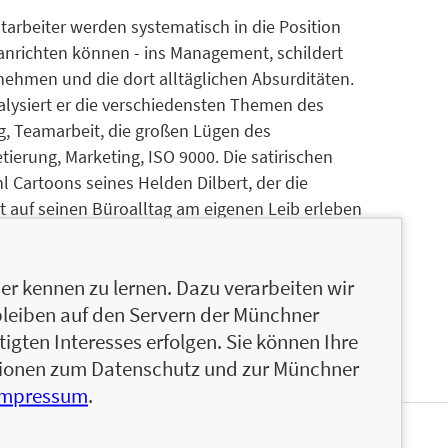
tarbeiter werden systematisch in die Position
 anrichten können - ins Management, schildert
ehmen und die dort alltäglichen Absurditäten.
nalysiert er die verschiedensten Themen des
g, Teamarbeit, die großen Lügen des
rung, Marketing, ISO 9000. Die satirischen
l Cartoons seines Helden Dilbert, der die
uf seinen Büroalltag am eigenen Leib erleben
fen leidgeprüfter Angestellter ab, deren
berts in nichts nachstehen. Eine höchst
r kennen zu lernen. Dazu verarbeiten wir
rklichkeit in den Unternehmen.
bleiben auf den Servern der Münchner
igten Interesses erfolgen. Sie können Ihre
ationen zum Datenschutz und zur Münchner
Impressum
.