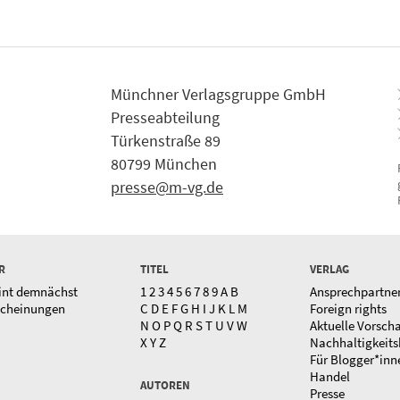
Münchner Verlagsgruppe GmbH
Presseabteilung
Türkenstraße 89
80799 München
presse@m-vg.de
R
TITEL
VERLAG
int demnächst
1
2
3
4
5
6
7
8
9
A
B
Ansprechpartne
scheinungen
C
D
E
F
G
H
I
J
K
L
M
Foreign rights
N
O
P
Q
R
S
T
U
V
W
Aktuelle Vorsch
X
Y
Z
Nachhaltigkeits
Für Blogger*inn
Handel
AUTOREN
Presse