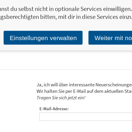
Scott Adams verarbeitet in seinen Bürocom
nst du selbst nicht in optionale Services einwillige
17 Jahren Arbeitsleben voller Bürokratie un
gsberechtigten bitten, mit dir in diese Services einzu
Großraumbüros. Inzwischen widmet er sich 
und Cartoonist. Weitere Bestseller im Re
Komet einschlägt / Dilbert und die Stunde d
Einstellungen verwalten
Weiter mit n
Zum Profil von Scott Adams
Ja, ich will über interessante Neuerscheinung
Wir halten Sie per E-Mail auf dem aktuellen 
Tragen Sie sich jetzt ein!
E-Mail-Adresse: