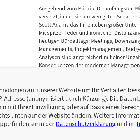
Ausgehend vom Prinzip: Die unfähigsten Mi
versetzt, in der sie am wenigsten Schaden
Scott Adams das Innenleben großer Untern
Mit spitzer Feder und ironischer Distanz a
heutigen Büroalltags: Meetings, Downsizin
Managements, Projektmanagement, Budgetie
Analysen sind angereichert mit einer Unzah
Konsequenzen des modernen Management a
muß. Alle 26 Kapitel rundet Adams mit Brie
tatsächliche Erlebnisse den Abenteuern Dil
nologien auf unserer Website um Ihr Verhalten besse
unterhaltsames Spiegelbild der nackten Wi
IP-Adresse (anonymisiert durch Kürzung). Die Daten 
Zur Leseprobe
 mit Ihrer Einwilligung oder auf Basis eines berecht
Zum Inhaltsverzeichnis
chts unten auf der Website ändern. Weitere Inform
ppe finden sie in der
Datenschutzerklärung
und im