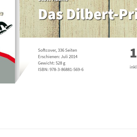
Das Dilbert-Pr
1
Softcover
,
336
Seiten
Erschienen: Juli 2014
Gewicht: 528 g
ink
ISBN:
978-3-86881-569-6