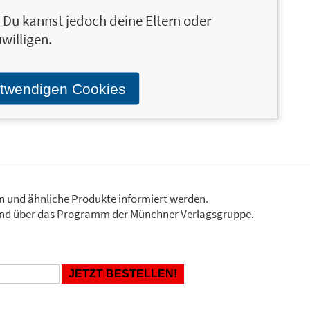
ics hauptsächlich seine eigenen Erfahrungen aus
n. Du kannst jedoch deine Eltern oder
d lächerlicher Rituale in typischen
willigen.
ausschließlich seiner zweiten Karriere als Autor
dline-Programm: Wir machen Gewinn, sobald der
es Wiesels / Das Dilbert-Prinzip
otwendigen Cookies
en und ähnliche Produkte informiert werden.
Stand über das Programm der Münchner Verlagsgruppe.