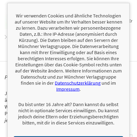
Der New Yorker Psychologe David Tripolina beschäftigt
sich seit langer Zeit mit klugen Fragen, deren
Wir verwenden Cookies und ähnliche Technologien
Beantwortung viel Spaß macht und beinahe nebenbei
tiefe Einblicke in die eigene Persönlichkeit ermöglicht. Er
auf unserer Website um Ihr Verhalten besser kennen
ist erfolgreicher Autor der Reihe
Die Wahrheit über ...
zu lernen. Dazu verarbeiten wir personenbezogene
Daten, z.B.: Ihre IP-Adresse (anonymisiert durch
Zum Profil von David Tripolina
Kürzung). Die Daten bleiben auf den Servern der
Münchner Verlagsgruppe. Die Datenverarbeitung
kann mit Ihrer Einwilligung oder auf Basis eines
berechtigten Interesses erfolgen. Sie können Ihre
Einstellungen über das Cookie-Symbol rechts unten
auf der Website ändern. Weitere Informationen zum
Datenschutz und zur Münchner Verlagsgruppe
PERSONALISIERTE PRODUKTINFORMATIONEN
finden sie in der
Datenschutzerklärung
und im
Impressum
.
Ja, ich will über interessante Neuerscheinungen und
ähnliche Produkte informiert werden.
Du bist unter 16 Jahre alt? Dann kannst du selbst
Wir halten Sie per E-Mail auf dem aktuellen Stand über das
nicht in optionale Services einwilligen. Du kannst
Programm der Münchner Verlagsgruppe.
Tragen Sie sich
jedoch deine Eltern oder Erziehungsberechtigten
jetzt ein!
bitten, mit dir in diese Services einzuwilligen.
E-Mail-Adresse: