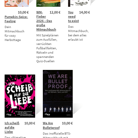
10,00 €
WM-
12,00 €
You
14,00 €
Fieber
need
Pumpkin-Spice-
2026 – Das
to exist
Feeling
große
Das
Dein
Mitmachbuch
Mitmachbuch,
Mitmachbuch
Mit Spielplänen
bei dem alles
für cozy
zum Ausfüllen,
erlaubt ist
Herbsttage
verrückten
Fußballfakten,
Rätseln und
spannenden
Quiz-Duellen
Ich scheiß
10,00 €
We Are
10,00 €
auf die
Bulletproof
Liebe
Das inoffizielle BTS-
Das ultimative
Mitmachbuch mit