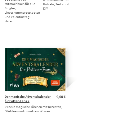
Mitmachbuch für alle
Rätseln, Tests und
Singles,
DIY
Liebeskummergeplagten
und Valentinstag-
Hater
Der magische Adventskalender
9,00 €
für Potter-Fans 2
24 neue magische Türchen mit Rezepten,
DIY-Ideen und unnützem Wissen