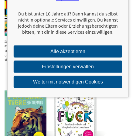
Du bist unter 16 Jahre alt? Dann kannst du selbst
nicht in optionale Services einwilligen. Du kannst
jedoch deine Eltern oder Erziehungsberechtigten
bitten, mit dir in diese Services einzuwilligen.
Das hätte ich auch
10,00 €
Würdest du
8,00 €
gekonnt!
lieber ...? –
Das Mitmachbuch für
Alle akzeptieren
Malen wie van Gogh, Magritte
echte Potterheads
und Warhol – erschaffe dein
eigenes modernes Kunstwerk
Mit über 50 magischen
Fragen, Rezepten, DIYs
Einstellungen verwalten
und Platz zum
Ausfüllen
Weiter mit notwendigen Cookies