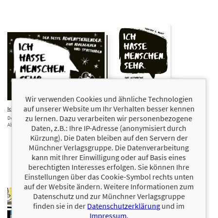
Wir verwenden Cookies und ähnliche Technologien
auf unserer Website um Ihr Verhalten besser kennen
Ich hasse Menschen. Sehr.
9,00 €
Ich hasse
10,00 €
Menschen.
zu lernen. Dazu verarbeiten wir personenbezogene
Der beste Adventskalender zum
Sehr.
Abreagieren und Spaßhaben
Daten, z.B.: Ihre IP-Adresse (anonymisiert durch
Das ultimative
Kürzung). Die Daten bleiben auf den Servern der
Mitmachbuch zum
Abreagieren und
Münchner Verlagsgruppe. Die Datenverarbeitung
Spaßhaben
kann mit Ihrer Einwilligung oder auf Basis eines
berechtigten Interesses erfolgen. Sie können Ihre
Einstellungen über das Cookie-Symbol rechts unten
auf der Website ändern. Weitere Informationen zum
Datenschutz und zur Münchner Verlagsgruppe
finden sie in der
Datenschutzerklärung
und im
Impressum
.