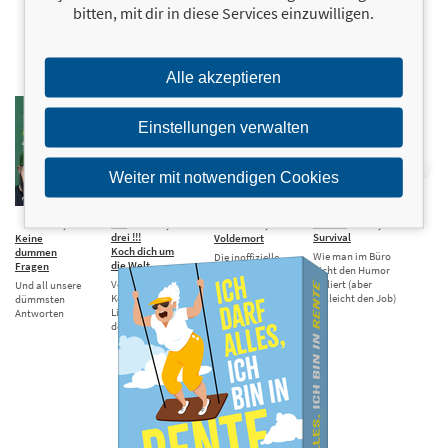
bitten, mit dir in diese Services einzuwilligen.
Alle akzeptieren
Einstellungen verwalten
Weiter mit notwendigen Cookies
24,00 €
Die
20,00 €
18,00 €
9-to-5-
13,00 €
drei !!!
Survival
Keine
Voldemort
Koch dich um
dummen
Wie man im Büro
Die inoffizielle
die Welt
Fragen
nicht den Humor
Biografie des
Von Italien bis
verliert (aber
Und all unsere
berüchtigten
Korea: 60
vielleicht den Job)
dümmsten
Dunklen Lords
Lieblingsrezepte
Antworten
der drei !!!