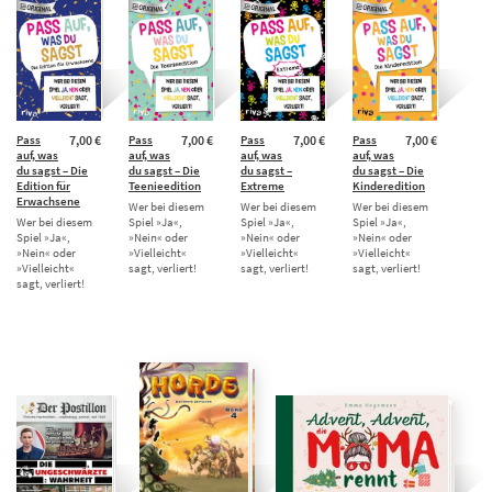
Pass
7,00 €
Pass
7,00 €
Pass
7,00 €
Pass
7,00 €
auf, was
auf, was
auf, was
auf, was
du sagst – Die
du sagst – Die
du sagst –
du sagst – Die
Edition für
Teenieedition
Extreme
Kinderedition
Erwachsene
Wer bei diesem
Wer bei diesem
Wer bei diesem
Wer bei diesem
Spiel »Ja«,
Spiel »Ja«,
Spiel »Ja«,
Spiel »Ja«,
»Nein« oder
»Nein« oder
»Nein« oder
»Nein« oder
»Vielleicht«
»Vielleicht«
»Vielleicht«
»Vielleicht«
sagt, verliert!
sagt, verliert!
sagt, verliert!
sagt, verliert!