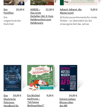
Der
20,00 €
HORDE –
22,00 €
Advent, Advent, die
9,00 €
Postillon
Das erste
Mama rennt
Zeitalter, Bd. 4: Vom
Die
24 Gute-Laune-Momente für müde
Heldenschein zum
ungeschwärzte
Mütter – so überstehst du die
Heldensein
Wahrheit
stressigste Zeit des Jahres
Das
18,00 €
Ein Wichtel
9,00 €
14,00 €
packt aus –
illustrierte
Extrem nützes
"Ich hasse
Patronus-
Wissen über
Weihnachten!"
Handbuch für
die AfD