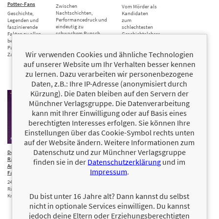
Potter-Fans
Zwischen
Vom Mörder als
Nachtschichten,
Geschichte,
Kandidaten
Performancedruck und
Legenden und
zum
eindeutig zu
faszinierende
schlechtesten
schwachem Punsch
Fakten zu allen
Geschichtslehrer
bekannten
aller Zeiten –
Patroni der
gesicherte
Wir verwenden Cookies und ähnliche Technologien
Zaubererwelt
Fakten über
eine
auf unserer Website um Ihr Verhalten besser kennen
ungesichert …
zu lernen. Dazu verarbeiten wir personenbezogene
Daten, z.B.: Ihre IP-Adresse (anonymisiert durch
Kürzung). Die Daten bleiben auf den Servern der
Münchner Verlagsgruppe. Die Datenverarbeitung
kann mit Ihrer Einwilligung oder auf Basis eines
berechtigten Interesses erfolgen. Sie können Ihre
Einstellungen über das Cookie-Symbol rechts unten
auf der Website ändern. Weitere Informationen zum
Datenschutz und zur Münchner Verlagsgruppe
Der fantastische
13,00 €
Der magische
9,00 €
Rätsel-
Adventskalender für
finden sie in der
Datenschutzerklärung
und im
Adventskalender für Potter-
Potter-Fans 5
Impressum
.
Fans
24 Türchen mit Rätseln,
24 magische Türchen voller
Quizfragen, DIYs und
Rätselspaß, Bastelaufgaben,
zauberhaftem Knobelspaß
Du bist unter 16 Jahre alt? Dann kannst du selbst
Knobeleien und mehr!
nicht in optionale Services einwilligen. Du kannst
jedoch deine Eltern oder Erziehungsberechtigten