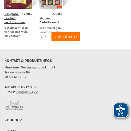
Das große
17,00 €
22,00 €
Lexikon
Mamma
für Potter-Fans
Carlotta kocht
Geheimes Wissen
50 kriminell gute
von Acromantula
Rezepte aus den
bis Zentaur
vorblättern ›
Sylt-Krimis
KONTAKT & PRODUKTINFOS
Münchner Verlagsgruppe GmbH
Türkenstraße 89
80799 München
Tel: +49 89 65 12 85 -0
E-Mail:
info@m-vg.de
BÜCHER
TITEL