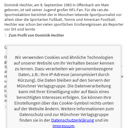
Dominik Hechler, am 8. September 1983 in Offenbach am Main
geboren, ist seit seiner Jugend großer NFL-Fan. Für die ran.de-
Sportredaktion berichtet der in München lebende Sportjournalist vor
allem über die Sportarten Fußball, Tennis und American Football.
Hechler war schon bei vielen sportlichen Großereignissen als Reporter
vor Ort und lernte
Zum Profil von Dominik Hechler
ÜBER SEBASTIAN VOLLMER
Wir verwenden Cookies und ähnliche Technologien
Dominik Hechler, am 8. September 1983 in Offenbach am Main
geboren, ist seit seiner Jugend großer NFL-Fan. Für die ran.de-
auf unserer Website um Ihr Verhalten besser kennen
Sportredaktion berichtet der in München lebende Sportjournalist vor
zu lernen. Dazu verarbeiten wir personenbezogene
allem über die Sportarten Fußball, Tennis und American Football.
Daten, z.B.: Ihre IP-Adresse (anonymisiert durch
Hechler war schon bei vielen sportlichen Großereignissen als Reporter
Kürzung). Die Daten bleiben auf den Servern der
vor Ort und lernte Sebastian Vollmer bei einem NFL-Spiel in London
Münchner Verlagsgruppe. Die Datenverarbeitung
persönlich kennen. Für diese Autobiografie haben sich beide noch
häufig für ausführliche Gespräche getroffen und Hechler ist sogar zu
kann mit Ihrer Einwilligung oder auf Basis eines
Sebastian Vollmer in die USA geflogen, um den „German Champion“
berechtigten Interesses erfolgen. Sie können Ihre
in seiner gewohnten Umgebung zu erleben.
Einstellungen über das Cookie-Symbol rechts unten
Zum Profil von Sebastian Vollmer
auf der Website ändern. Weitere Informationen zum
Datenschutz und zur Münchner Verlagsgruppe
finden sie in der
Datenschutzerklärung
und im
Impressum
.