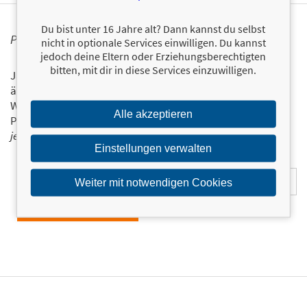
Du bist unter 16 Jahre alt? Dann kannst du selbst
PERSONALISIERTE PRODUKTINFORMATIONEN
nicht in optionale Services einwilligen. Du kannst
jedoch deine Eltern oder Erziehungsberechtigten
bitten, mit dir in diese Services einzuwilligen.
Ja, ich will über interessante Neuerscheinungen und
ähnliche Produkte informiert werden.
Wir halten Sie per E-Mail auf dem aktuellen Stand über das
Alle akzeptieren
Programm der Münchner Verlagsgruppe.
Tragen Sie sich
jetzt ein!
Einstellungen verwalten
E-Mail-Adresse:
Weiter mit notwendigen Cookies