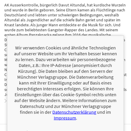
AK Ausserkontrolle, bürgerlich Davut Altundal, hat kurdische Wurzeln
und wurde in Berlin geboren. Seine Eltern kamen als Flüchtlinge nach
Deutschland und lebten unter schwierigen Bedingungen, weshalb
Altundal als Jugendlicher auf die schiefe Bahn geriet und später im
Knast landete. Als junger Mann entdeckte er die Musik für sich. Und
wurde zum beliebtesten Gangster-Rapper des Landes. Mit seinem
ersten Album Panzaknacka gelang ihm 2016 der musikalische
Durchbruch. Im August 2020 veröffentlichte er sein inzwischen viertes
Studioalbum A.S.S.N.2 und landete an der Spitze der deutschen
Wir verwenden Cookies und ähnliche Technologien
Charts. Altundal tritt seit Beginn seiner Karriere vermummt auf, um
auf unserer Website um Ihr Verhalten besser kennen
seine Identität zu schützen und machte so das Bandana zu seinem
zu lernen. Dazu verarbeiten wir personenbezogene
Markenzeichen. Josip Radović, geb. 1984 in Bosnien, kam mit 9 Jahren
während des Jugoslawienkriegs als Flüchtling nach Deutschland.
Daten, z.B.: Ihre IP-Adresse (anonymisiert durch
Nach dem Abitur in München studierte er Publizistik in Wien. Er war
Kürzung). Die Daten bleiben auf den Servern der
Chefreporter des GQ Magazins, Creative Director bei Roc Nation und ist
Münchner Verlagsgruppe. Die Datenverarbeitung
Initiator des BOA Magazins. Als Co-Autor der Biographien von Shindy,
kann mit Ihrer Einwilligung oder auf Basis eines
Der Schöne und die Beats, und Lukas Rieger, Der Lukas Rieger Code,
berechtigten Interesses erfolgen. Sie können Ihre
schrieb er zwei Nummer-1-Bestseller. Heute arbeitet er freiberuflich als
Einstellungen über das Cookie-Symbol rechts unten
Journalist und Berater.
auf der Website ändern. Weitere Informationen zum
Zum Profil von AK Ausserkontrolle
Datenschutz und zur Münchner Verlagsgruppe
finden sie in der
Datenschutzerklärung
und im
Impressum
.