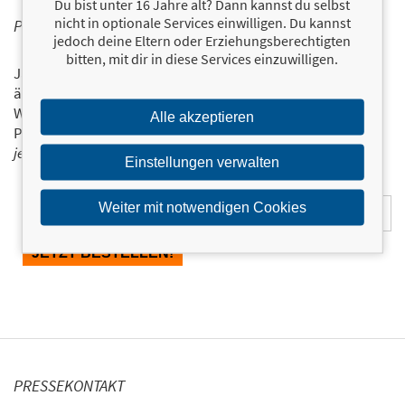
Du bist unter 16 Jahre alt? Dann kannst du selbst
nicht in optionale Services einwilligen. Du kannst
PERSONALISIERTE PRODUKTINFORMATIONEN
jedoch deine Eltern oder Erziehungsberechtigten
bitten, mit dir in diese Services einzuwilligen.
Ja, ich will über interessante Neuerscheinungen und
ähnliche Produkte informiert werden.
Wir halten Sie per E-Mail auf dem aktuellen Stand über das
Alle akzeptieren
Programm der Münchner Verlagsgruppe.
Tragen Sie sich
jetzt ein!
Einstellungen verwalten
E-Mail-Adresse:
Weiter mit notwendigen Cookies
PRESSEKONTAKT