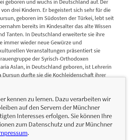
ei geboren und wuchs in Deutschland auf. Der
on drei Kindern. Er begeistert sich sehr für die
rsun, geboren im Südosten der Türkei, lebt seit
übernahm bereits im Kindesalter das alte Wissen
 Tanten. In Deutschland erweiterte sie ihre
 sie immer wieder neue Gewürze und
ulturellen Veranstaltungen präsentiert sie
Frauengruppe der Syrisch-Orthodoxen
ria Aslan, in Deutschland geboren, ist Lehrerin
 Dursun durfte sie die Kochleidenschaft ihrer
Anliegen, die aramäische Küche auch bei ihren
chen.
r kennen zu lernen. Dazu verarbeiten wir
bleiben auf den Servern der Münchner
ei geboren und wuchs in Deutschland auf. Der
igten Interesses erfolgen. Sie können Ihre
on drei Kindern. Er begeistert sich sehr für die
ationen zum Datenschutz und zur Münchner
rsun, geboren im Südosten der Türkei, lebt seit
Impressum
.
übernahm bereits im Kindesalter das alte Wissen