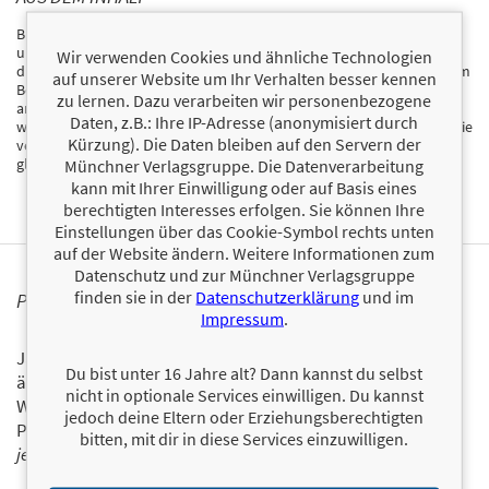
Brauchen wir wirklich noch Feminismus? Ja, dringend. Das beweist
uns Elisabeth Wagner, auf Instagram bekannt unter @elisa_wag, in
Wir verwenden Cookies und ähnliche Technologien
diesem Buch mit viel Humor und Scharfsinn. Geschlechterklischees im
auf unserer Website um Ihr Verhalten besser kennen
Beruf, in Beziehungen und bei der Care-Arbeit werden eins nach dem
zu lernen. Dazu verarbeiten wir personenbezogene
anderen umgedreht und so in ihrer Absurdität entlarvt. Ein
Daten, z.B.: Ihre IP-Adresse (anonymisiert durch
wunderbares Geschenk mit vielen Aha-Momenten für alle, die über die
Kürzung). Die Daten bleiben auf den Servern der
verqueren Geschlechterrollen in unserer Gesellschaft lachen und
gleichzeitig nachdenken wollen.
Münchner Verlagsgruppe. Die Datenverarbeitung
kann mit Ihrer Einwilligung oder auf Basis eines
berechtigten Interesses erfolgen. Sie können Ihre
Einstellungen über das Cookie-Symbol rechts unten
auf der Website ändern. Weitere Informationen zum
Datenschutz und zur Münchner Verlagsgruppe
finden sie in der
Datenschutzerklärung
und im
PERSONALISIERTE PRODUKTINFORMATIONEN
Impressum
.
Ja, ich will über interessante Neuerscheinungen und
Du bist unter 16 Jahre alt? Dann kannst du selbst
ähnliche Produkte informiert werden.
nicht in optionale Services einwilligen. Du kannst
Wir halten Sie per E-Mail auf dem aktuellen Stand über das
jedoch deine Eltern oder Erziehungsberechtigten
Programm der Münchner Verlagsgruppe.
Tragen Sie sich
bitten, mit dir in diese Services einzuwilligen.
jetzt ein!