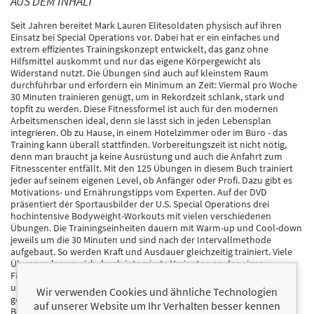
AUS DEM INHALT
Seit Jahren bereitet Mark Lauren Elitesoldaten physisch auf ihren
Einsatz bei Special Operations vor. Dabei hat er ein einfaches und
extrem effizientes Trainingskonzept entwickelt, das ganz ohne
Hilfsmittel auskommt und nur das eigene Körpergewicht als
Widerstand nutzt. Die Übungen sind auch auf kleinstem Raum
durchführbar und erfordern ein Minimum an Zeit: Viermal pro Woche
30 Minuten trainieren genügt, um in Rekordzeit schlank, stark und
topfit zu werden. Diese Fitnessformel ist auch für den modernen
Arbeitsmenschen ideal, denn sie lässt sich in jeden Lebensplan
integrieren. Ob zu Hause, in einem Hotelzimmer oder im Büro - das
Training kann überall stattfinden. Vorbereitungszeit ist nicht nötig,
denn man braucht ja keine Ausrüstung und auch die Anfahrt zum
Fitnesscenter entfällt. Mit den 125 Übungen in diesem Buch trainiert
jeder auf seinem eigenen Level, ob Anfänger oder Profi. Dazu gibt es
Motivations- und Ernährungstipps vom Experten. Auf der DVD
präsentiert der Sportausbilder der U.S. Special Operations drei
hochintensive Bodyweight-Workouts mit vielen verschiedenen
Übungen. Die Trainingseinheiten dauern mit Warm-up und Cool-down
jeweils um die 30 Minuten und sind nach der Intervallmethode
aufgebaut. So werden Kraft und Ausdauer gleichzeitig trainiert. Viele
Übungen lassen sich durch integrierte Varianten an das eigene
Fitnesslevel anpassen. Ob Einsteiger oder Profi, zu Hause oder
unterwegs. Fit ohne Geräte ermöglicht es allen Anhängern des
Wir verwenden Cookies und ähnliche Technologien
gerätefreien Trainings, mit dem Bodyweight-Experten und
auf unserer Website um Ihr Verhalten besser kennen
Bestsellerautoren Mark Lauren zu trainieren.