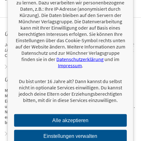
zu lernen. Dazu verarbeiten wir personenbezogene
Daten, z.B.: Ihre IP-Adresse (anonymisiert durch
Kürzung). Die Daten bleiben auf den Servern der
Münchner Verlagsgruppe. Die Datenverarbeitung
kann mit Ihrer Einwilligung oder auf Basis eines
ÜBER JOSHUA CLARK
berechtigten Interesses erfolgen. Sie können Ihre
Einstellungen über das Cookie-Symbol rechts unten
Joshua Clark ist Personal Trainer und Buchautor. Für sein Buch
Heart
auf der Website ändern. Weitere Informationen zum
Like Water
über den Hurrikan Katrina wurde er für den National Book
Datenschutz und zur Münchner Verlagsgruppe
Critics Circle Award nominiert. Er lebt in New Orleans.
finden sie in der
Datenschutzerklärung
und im
Impressum
.
Zum Profil von Joshua Clark
ÜBER MARK LAUREN
Du bist unter 16 Jahre alt? Dann kannst du selbst
nicht in optionale Services einwilligen. Du kannst
Mark Lauren ist zertifizierter Sportausbilder beim amerikanischen
jedoch deine Eltern oder Erziehungsberechtigten
Militär und hat in dieser Funktion über 700 Elitesoldaten auf ihren
bitten, mit dir in diese Services einzuwilligen.
Einsatz bei Special Operations vorbereitet. Er ist ständig unterwegs
und lebt überall dort, wo er als Trainer und Ausbilder gebraucht wird.
Nebenbei trainiert er Triathlon und Muay Thai. Im Thaiboxen kämpft
er auf Profiniveau. Sein Buch Fit ohne Geräte gehört zu den
Alle akzeptieren
bestverkauften deutschen Fitnessbüchern im Jahr 2011.
Zum Profil von Mark Lauren
Einstellungen verwalten