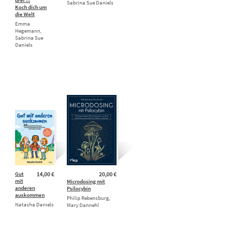
Sabrina Sue Daniels
Koch dich um
die Welt
Emma
Hegemann,
Sabrina Sue
Daniels
Gut
14,00 €
20,00 €
mit
Microdosing mit
anderen
Psilocybin
auskommen
Philip Rebensburg,
Natasha Daniels
Mary Dannehl