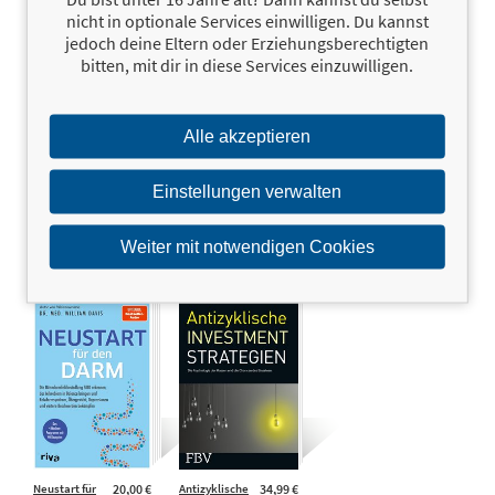
nicht in optionale Services einwilligen. Du kannst
jedoch deine Eltern oder Erziehungsberechtigten
bitten, mit dir in diese Services einzuwilligen.
Traders, Guns
34,90 €
Die 0%-
15,00 €
and Money
Methode
Satyajit Das
Robin Däutel,
Alle akzeptieren
Astrid Scheib
Einstellungen verwalten
Weiter mit notwendigen Cookies
Neustart für
20,00 €
Antizyklische
34,99 €