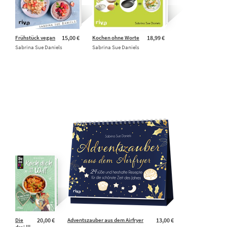
Frühstück vegan
15,00 €
Kochen ohne Worte
18,99 €
Sabrina Sue Daniels
Sabrina Sue Daniels
Die
20,00 €
Adventszauber aus dem Airfryer
13,00 €
drei !!!