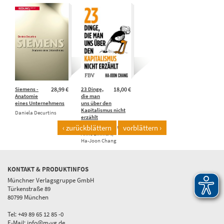
Siemens -
28,99 €
23 Dinge,
18,00 €
Anatomie
die man
eines Unternehmens
uns über den
Kapitalismus nicht
Daniela Decurtins
erzählt
‹ zurückblättern
Henning Dedekind,
vorblättern ›
Anne Emmert,
Ha-Joon Chang
KONTAKT & PRODUKTINFOS
Münchner Verlagsgruppe GmbH
Türkenstraße 89
80799 München
Tel: +49 89 65 12 85 -0
E-Mail:
info@m-vg.de