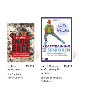
Fit fürs
19,99 €
Nur 10 Minuten –
15,00 €
Spartan Race
Krafttraining für
Senioren
Joe De Sena,
Jeff O’Connell
Jan Großöhmigen,
Ed Deboo