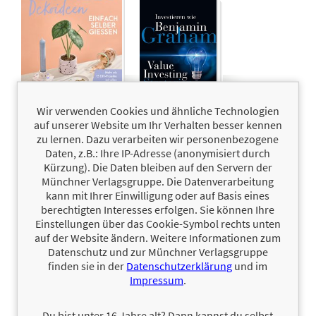
Wir verwenden Cookies und ähnliche Technologien
Terrazzo-Dekoideen
15,00 €
Investieren
34,99 €
auf unserer Website um Ihr Verhalten besser kennen
einfach selber
wie
zu lernen. Dazu verarbeiten wir personenbezogene
gießen
Benjamin Graham
Daten, z.B.: Ihre IP-Adresse (anonymisiert durch
Jennifer Dargel
David M. Darst,
Rodney G. Klein
Kürzung). Die Daten bleiben auf den Servern der
Münchner Verlagsgruppe. Die Datenverarbeitung
kann mit Ihrer Einwilligung oder auf Basis eines
berechtigten Interesses erfolgen. Sie können Ihre
Einstellungen über das Cookie-Symbol rechts unten
auf der Website ändern. Weitere Informationen zum
Datenschutz und zur Münchner Verlagsgruppe
finden sie in der
Datenschutzerklärung
und im
Impressum
.
Du bist unter 16 Jahre alt? Dann kannst du selbst