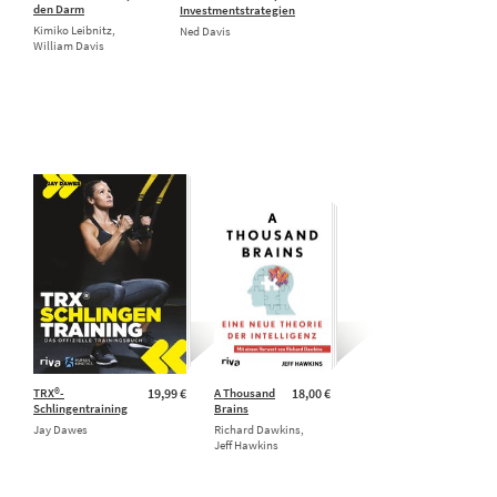
den Darm
Investmentstrategien
Kimiko Leibnitz,
Ned Davis
William Davis
TRX®-
19,99 €
A Thousand
18,00 €
Schlingentraining
Brains
Jay Dawes
Richard Dawkins,
Jeff Hawkins