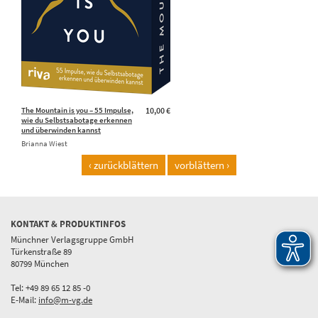
The Mountain is you – 55 Impulse,
10,00 €
wie du Selbstsabotage erkennen
und überwinden kannst
Brianna Wiest
‹ zurückblättern
vorblättern ›
KONTAKT & PRODUKTINFOS
Münchner Verlagsgruppe GmbH
Türkenstraße 89
80799 München
Tel: +49 89 65 12 85 -0
E-Mail:
info@m-vg.de