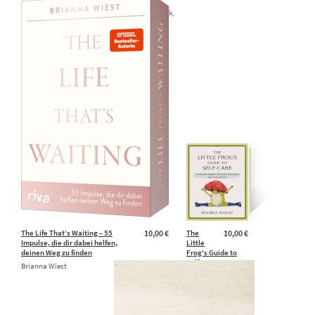
Annett Stütze,
Tanya Dalton
Tammy R. Berberick,
Peter Lindsay,
Joachim Schulz
The Life That’s Waiting – 55
10,00 €
The
10,00 €
Impulse, die dir dabei helfen,
Little
deinen Weg zu finden
Frog's Guide to
Self-Care
Brianna Wiest
Maybell Eequay