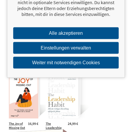
nicht in optionale Services einwilligen. Du kannst
jedoch deine Eltern oder Erziehungsberechtigten
bitten, mit dir in diese Services einzuwilligen.
The Half-Fae Prince (Die
25,00 €
The Holy
25,00 €
Hexenbündnisse von Velora 2)
Grail of
Investing
Silvia Kinkel,
Emberly Ash
Tony Robbins,
Alle akzeptieren
Christopher Zook
Einstellungen verwalten
Weiter mit notwendigen Cookies
The Joy of
16,99 €
The
24,99 €
Missing Out
Leadership
Habit