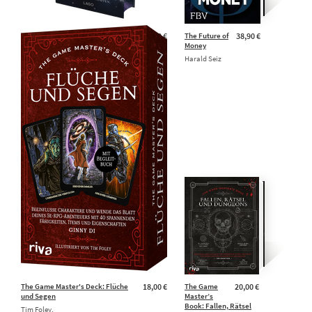
The Frost Witch (Die
25,00 €
The Future of
38,90 €
Hexenbündnisse von Velora 1)
Money
Silvia Kinkel,
Harald Seiz
Emberly Ash,
Jennifer Michalski
The Game Master's Deck: Flüche
18,00 €
The Game
20,00 €
und Segen
Master’s
Book: Fallen, Rätsel
Tim Foley,