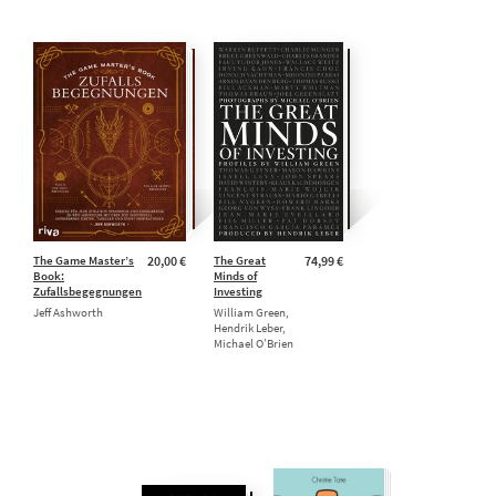
The Game Master’s
20,00 €
The Great
74,99 €
Book:
Minds of
Zufallsbegegnungen
Investing
Jeff Ashworth
William Green,
Hendrik Leber,
Michael O’Brien