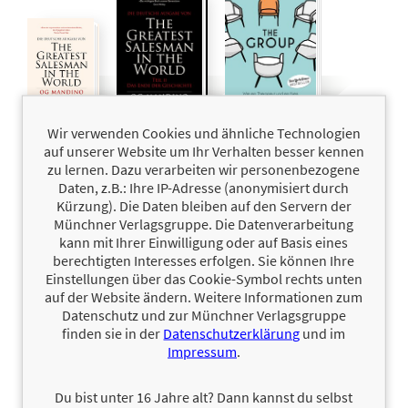
Wir verwenden Cookies und ähnliche Technologien
The
15,00 €
The
15,00 €
The Group
16,99 €
Greatest
Greatest
auf unserer Website um Ihr Verhalten besser kennen
Monika Kempf,
Salesman in the
Salesman in
Christie Tate
zu lernen. Dazu verarbeiten wir personenbezogene
World Teil II
the World
Daten, z.B.: Ihre IP-Adresse (anonymisiert durch
Og Mandino
Og Mandino
Kürzung). Die Daten bleiben auf den Servern der
Münchner Verlagsgruppe. Die Datenverarbeitung
kann mit Ihrer Einwilligung oder auf Basis eines
berechtigten Interesses erfolgen. Sie können Ihre
Einstellungen über das Cookie-Symbol rechts unten
auf der Website ändern. Weitere Informationen zum
Datenschutz und zur Münchner Verlagsgruppe
finden sie in der
Datenschutzerklärung
und im
Impressum
.
Du bist unter 16 Jahre alt? Dann kannst du selbst