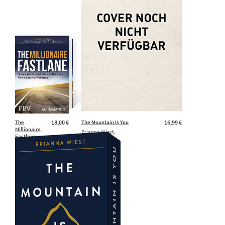
The
18,00 €
The Mountain Is You
16,99 €
Millionaire
Brianna Wiest,
Fastlane
Ulrike Kapfer,
MJ DeMarco
Renate Graßtat