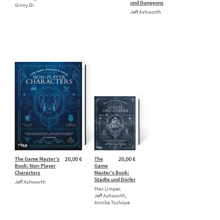
und Dungeons
Ginny Di
Jeff Ashworth
The Game Master’s
20,00 €
The
20,00 €
Book: Non-Player
Game
Characters
Master’s Book:
Städte und Dörfer
Jeff Ashworth
Max Limper,
Jeff Ashworth,
Annika Tschöpe