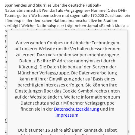
Spannendes und Skurriles über die deutsche Fußball-
Nationalmannschaft Wer darf als »Angstgegner« Nummer 1 des DFB-
Teams gelten? Wo haben schon mal sagenhafte 170.000 Zuschauer ein
Länderspiel der deutschen Nationalmannschaft live im Stadion
verfolgt? Welcher Nationalspieler trägt neben Jamal »Bambi« Musiala
noch einen tierischen Spitznamen? Ist Deutschland tatsächlich eine
starke Mannschaft im Elfmeterschießen? Und was unterscheidet die
Toptorjäger Gerd Müller und Miroslav Klose? Ganz gleich ob Stadion,
Wir verwenden Cookies und ähnliche Technologien
Schule oder Stammtisch: Diese unterhaltsame Wissenssammlung
auf unserer Website um Ihr Verhalten besser kennen
rund um die deutsche Nationalmannschaft schickt jeden Fan optimal
zu lernen. Dazu verarbeiten wir personenbezogene
vorbereitet in den Fußball-Smalltalk – passend zur Heim-EURO 2024,
Daten, z.B.: Ihre IP-Adresse (anonymisiert durch
bei der ganz Deutschland auf ein neues Sommermärchen hofft. Wer
Kürzung). Die Daten bleiben auf den Servern der
anlässlich dieses Großereignisses im Land beim Public Viewing, in der
Familie oder unter Freunden mit den eigenen Kenntnissen glänzen
Münchner Verlagsgruppe. Die Datenverarbeitung
will, ist mit diesem Buch rund um den viermaligen Weltmeister, seine
kann mit Ihrer Einwilligung oder auf Basis eines
mehr als 1000 Länderspiele und über 950 Nationalspieler bestens
berechtigten Interesses erfolgen. Sie können Ihre
versorgt.
Einstellungen über das Cookie-Symbol rechts unten
auf der Website ändern. Weitere Informationen zum
Datenschutz und zur Münchner Verlagsgruppe
finden sie in der
Datenschutzerklärung
und im
Impressum
.
ÜBER LARS POLLMANN
Du bist unter 16 Jahre alt? Dann kannst du selbst
Lars Pollmann begann seine journalistische Karriere als Kolumnist für