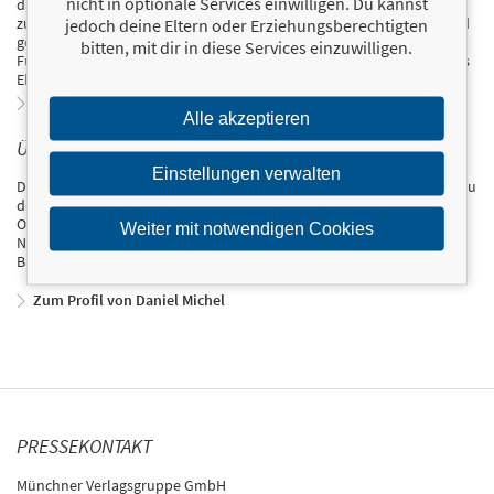
nicht in optionale Services einwilligen. Du kannst
das englischsprachige Portal »Bleacher Report«. Seit 2018 gehört er
zur Redaktion des Onlineportals »fussball.news«. Borussia Dortmund
jedoch deine Eltern oder Erziehungsberechtigten
gebührt in seiner Arbeit stets ein großer Fokus. Der Bonner ist dem
bitten, mit dir in diese Services einzuwilligen.
Fußball zudem als ehemaliger Spieler und Trainer sowie bis heute als
Ehrenamtler im Nachwuchsbereich eng verbunden.
Zum Profil von Lars Pollmann
Alle akzeptieren
ÜBER DANIEL MICHEL
Einstellungen verwalten
Daniel Michel, Jahrgang 1981, arbeitet seit 15 Jahren als Journalist. Zu
den beruflichen Stationen des gebürtigen Münchners zählen die
Online-Auftritte von Sport1 und Eurosport. 2015 gründete er das
Weiter mit notwendigen Cookies
Nachrichtenportal fussball.news, für das er vor Ort über den FC
Bayern berichtet.
Zum Profil von Daniel Michel
PRESSEKONTAKT
Münchner Verlagsgruppe GmbH