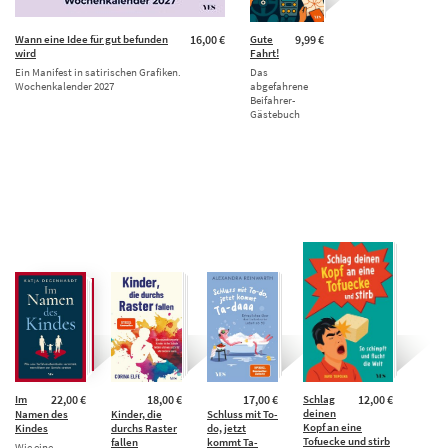
Wann eine Idee für gut befunden
16,00 €
Gute
9,99 €
wird
Fahrt!
Ein Manifest in satirischen Grafiken.
Das
Wochenkalender 2027
abgefahrene
Beifahrer-
Gästebuch
Im
22,00 €
18,00 €
17,00 €
Schlag
12,00 €
deinen
Namen des
Kinder, die
Schluss mit To-
Kopf an eine
Kindes
durchs Raster
do, jetzt
Tofuecke und stirb
fallen
kommt Ta-
Wie eine