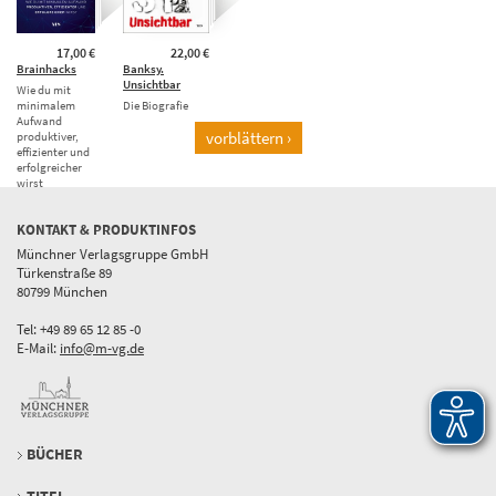
17,00 €
22,00 €
Brainhacks
Banksy.
Unsichtbar
Wie du mit
minimalem
Die Biografie
Aufwand
vorblättern ›
produktiver,
effizienter und
erfolgreicher
wirst
KONTAKT & PRODUKTINFOS
Münchner Verlagsgruppe GmbH
Türkenstraße 89
80799 München
Tel: +49 89 65 12 85 -0
E-Mail:
info@m-vg.de
BÜCHER
TITEL