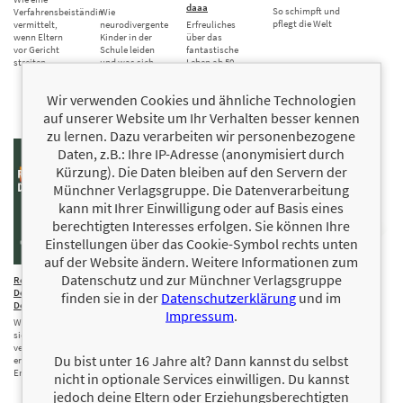
daaa
So schimpft und
Verfahrensbeiständin
Wie
pflegt die Welt
vermittelt,
neurodivergente
Erfreuliches
wenn Eltern
Kinder in der
über das
vor Gericht
Schule leiden
fantastische
streiten
und was sich
Leben ab 50
für alle ändern
muss
Wir verwenden Cookies und ähnliche Technologien
auf unserer Website um Ihr Verhalten besser kennen
zu lernen. Dazu verarbeiten wir personenbezogene
Daten, z.B.: Ihre IP-Adresse (anonymisiert durch
Kürzung). Die Daten bleiben auf den Servern der
Münchner Verlagsgruppe. Die Datenverarbeitung
kann mit Ihrer Einwilligung oder auf Basis eines
berechtigten Interesses erfolgen. Sie können Ihre
Einstellungen über das Cookie-Symbol rechts unten
auf der Website ändern. Weitere Informationen zum
Datenschutz und zur Münchner Verlagsgruppe
Rechts –
16,00 €
14
18,00 €
Mit
18,00 €
18,00 €
Deutsch /
wichtige
Feinden
Aufwärtsspirale
finden sie in der
Datenschutzerklärung
und im
Deutsch – Rechts
Gespräche mit
verhandeln
Mit
Impressum
.
deinem Kind,
Was sie sagen. Was
Wie man mit
Neurowissenschaften
bis es 14 Jahre
sie meinen. Was sie
Menschen
Schritt für
alt wird
verschweigen. Eine
zusammenarbeitet,
Schritt raus
Du bist unter 16 Jahre alt? Dann kannst du selbst
entlarvende
Ein Ratgeber
deren Meinung
aus der
Erwiderung
für Eltern und
man nicht teilt,
Depression
nicht in optionale Services einwilligen. Du kannst
Erziehende
die man nicht
jedoch deine Eltern oder Erziehungsberechtigten
mag oder …