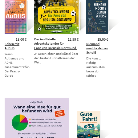
18,00 €
Der inoffizielle
12,99 €
15,00 €
Adventskalender für
Leben mit
Niemand
Fans von Borussia Dortmund
AuDHS
möchte deinen
Scheiß
24 Geschichten und Rätsel über
Wenn
den besten Fußballverein der
Autismus und
Die Kunst,
Welt
ADHS
richtig
zusammentreffen.
auszumisten,
Der Praxis-
bevor du
Guide
stirbst