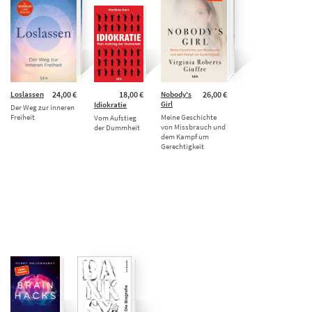
Loslassen
24,00 €
18,00 €
Nobody's
26,00 €
Girl
Idiokratie
Der Weg zur inneren
Freiheit
Meine Geschichte
Vom Aufstieg
von Missbrauch und
der Dummheit
dem Kampf um
Gerechtigkeit