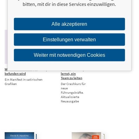
bitten, mit dir in diese Services einzuwilligen.
Alle akzeptieren
Einstellungen verwalten
Weiter mit notwendigen Cookies
Wann eine Idee für gut
16,00 €
Wie du
20,00 €
befunden wird
lernst, ein
Team zu leiten
Ein Manifest in satirischen
Grafiken
Der Crashkurs für
neue
Führungskräfte.
Aktualisierte
Neuausgabe