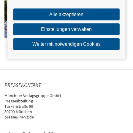
Dr. Jürgen Brater studierte Medizin und Zahnmedizin
und war lange Jahre in eigener Praxis tätig, bevor er an
Berufsschulen und Abendgymnasien unterrichtete. Er
Alle akzeptieren
ist erfolgreicher Autor und verfasste u. a.
Dr. Braters
medizinisches Kuriositätenkabinett
,
Das Lexikon der
rätselhaften Körpervorgänge
und
Pfeif drauf – morgen
Einstellungen verwalten
hast du’s eh vergessen
. Er lebt in Aalen, Baden-
Württemberg.
Weiter mit notwendigen Cookies
Zum Profil von Jürgen Brater
PRESSEKONTAKT
Münchner Verlagsgruppe GmbH
Presseabteilung
Türkenstraße 89
80799 München
presse@m-vg.de