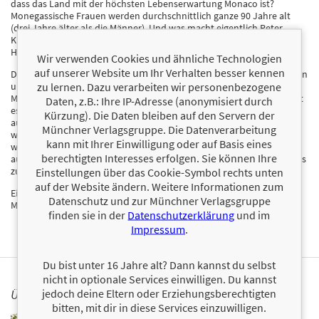
dass das Land mit der höchsten Lebenserwartung Monaco ist?
Monegassische Frauen werden durchschnittlich ganze 90 Jahre alt
(drei Jahre älter als die Männer). Und was macht eigentlich Peter
Kraus, der deutsche „Elvis“, der Generationen mit seinem
Hüftschwung begeisterte?
Wir verwenden Cookies und ähnliche Technologien
auf unserer Website um Ihr Verhalten besser kennen
Dieses Buch ist eine unterhaltsame Schatztruhe voller kurioser Fakten
zu lernen. Dazu verarbeiten wir personenbezogene
und nostalgischer Anekdoten, die man einfach weitererzählen muss.
Mit vielfältigen Themen aus Alltag, Kultur, Geschichte und Sprache ist
Daten, z.B.: Ihre IP-Adresse (anonymisiert durch
es der ideale Begleiter für alle, die Neues dazulernen und gleichzeitig
Kürzung). Die Daten bleiben auf den Servern der
auf eine Zeit zurückblicken möchten, die vielen noch heute ein
Münchner Verlagsgruppe. Die Datenverarbeitung
warmes Gefühl gibt. Ob verblüffende Alltagsweisheiten,
kann mit Ihrer Einwilligung oder auf Basis eines
wissenschaftliche Erkenntnisse, spannende Rekorde oder Anekdoten
berechtigten Interesses erfolgen. Sie können Ihre
aus der Welt der Schönen und Reichen – dieses Buch verbindet all das
zu einer unterhaltsamen Lektüre rund ums Älterwerden.
Einstellungen über das Cookie-Symbol rechts unten
auf der Website ändern. Weitere Informationen zum
Ein Buch, das Erinnerungen weckt und mit vielen neuen Aha-
Datenschutz und zur Münchner Verlagsgruppe
Momenten überrascht – zum Schmökern, Schmunzeln und Staunen.
finden sie in der
Datenschutzerklärung
und im
Impressum
.
Du bist unter 16 Jahre alt? Dann kannst du selbst
nicht in optionale Services einwilligen. Du kannst
jedoch deine Eltern oder Erziehungsberechtigten
ÜBER JÜRGEN BRATER
bitten, mit dir in diese Services einzuwilligen.