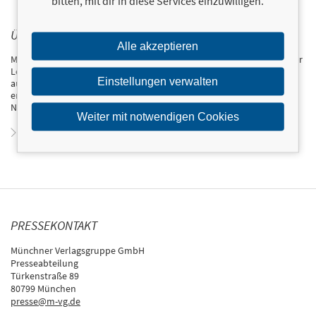
bitten, mit dir in diese Services einzuwilligen.
ÜBER MESSIE CONDO
Alle akzeptieren
Messie Condo ist Autorin und ein echtes Organisationstalent mit einer
Leidenschaft fürs Fluchen. Als ihr geliebtes Etikettiergerät den Geist
Einstellungen verwalten
aufgab, hat sie das verdammte Ding einfach rausgeworfen und es nie
ersetzt. Seitdem hält sie Ordnung ohne Kompromisse. Messie lebt in
New Jersey, wo sie regelmäßig schreibt und konsequent aussortiert.
Weiter mit notwendigen Cookies
Zum Profil von Messie Condo
PRESSEKONTAKT
Münchner Verlagsgruppe GmbH
Presseabteilung
Türkenstraße 89
80799 München
presse@m-vg.de