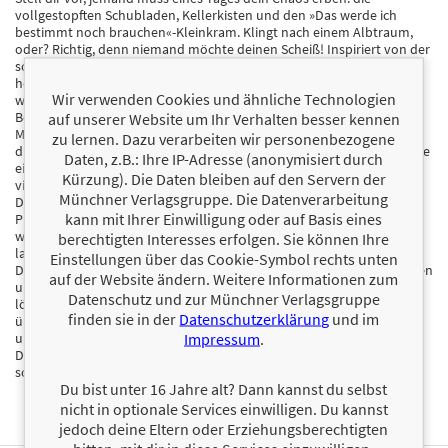
vollgestopften Schubladen, Kellerkisten und den »Das werde ich
bestimmt noch brauchen«-Kleinkram. Klingt nach einem Albtraum,
oder? Richtig, denn niemand möchte deinen Scheiß! Inspiriert von der
schwedischen Kunst des »Death Cleanings« zeigt dieses Buch auf
herrlich schonungslose und gleichzeitig befreiend witzige Weise,
Wir verwenden Cookies und ähnliche Technologien
warum es eine großartige Idee ist, sich rechtzeitig von überflüssigem
Besitz zu trennen.
auf unserer Website um Ihr Verhalten besser kennen
Mit Ironie, Wärme und einer gesunden Portion Realitätssinn führt es
zu lernen. Dazu verarbeiten wir personenbezogene
durch den emotionalen und praktischen Prozess des Loslassens – wie
Daten, z.B.: Ihre IP-Adresse (anonymisiert durch
eine beste Freundin, die einem ohne Umschweife sagt, was man
Kürzung). Die Daten bleiben auf den Servern der
vielleicht nicht hören will, aber verdammt noch mal hören sollte.
Münchner Verlagsgruppe. Die Datenverarbeitung
Dabei geht es nicht um sterile Ordnung oder Minimalismus um jeden
kann mit Ihrer Einwilligung oder auf Basis eines
Preis, sondern um Freiheit, Leichtigkeit und darum, das eigene Leben
wieder selbst zu bestimmen, statt sich vom Besitz kontrollieren zu
berechtigten Interesses erfolgen. Sie können Ihre
lassen.
Einstellungen über das Cookie-Symbol rechts unten
Dieses Buch erläutert, warum wir das Ausmisten so häufig aufschieben
auf der Website ändern. Weitere Informationen zum
und wie sich diese innere Blockade mit Humor und etwas Disziplin
Datenschutz und zur Münchner Verlagsgruppe
lösen lässt. Schritt für Schritt zeigt der Ratgeber, wie man den
finden sie in der
Datenschutzerklärung
und im
überflüssigen Kram loswird – für mehr Leichtigkeit im Hier und Jetzt
Impressum
.
und weniger Chaos für jene, die später einmal damit zu tun hätten.
Das ideale Geschenk für alle, die zu viel besitzen und wieder Platz
schaffen wollen für das, was wirklich zählt.
Du bist unter 16 Jahre alt? Dann kannst du selbst
nicht in optionale Services einwilligen. Du kannst
jedoch deine Eltern oder Erziehungsberechtigten