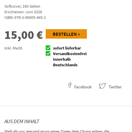
Softcover
,
160
Seiten
Erschienen: Juni 2026
ISBN:
978-3-96905-445-1
15,00
€
BESTELLEN »
inkl. MwSt.
sofort lieferbar
Versandkostenfrei
innerhalb
Deutschlands
Facebook
Twitter
AUS DEM INHALT
Stell dir vor, jemand muss eines Tages dein Chaos erben: die