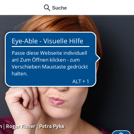
n
|
Roger Fisher
|
Petra Pyka