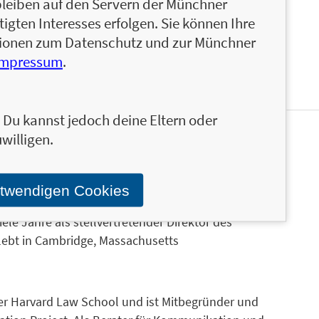
bleiben auf den Servern der Münchner
 Familie veranschaulichen die Methoden. Mit
igten Interesses erfolgen. Sie können Ihre
, Geschlecht, Macht, digitaler Kommunikation und
ationen zum Datenschutz und zur Münchner
n Stand.
Impressum
.
n. Du kannst jedoch deine Eltern oder
willigen.
nschaften an der Harvard Law School und Gründer
ma Triad Consulting Group in Cambridge. Er
Konflikte konstruktiv zu lösen, und hat mit einer
otwendigen Cookies
tzigen Einrichtungen zusammengearbeitet. Er ist
ele Jahre als stellvertretender Direktor des
 lebt in Cambridge, Massachusetts
der Harvard Law School und ist Mitbegründer und