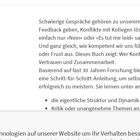
Schwierige Gespräche gehören zu unserem Al
Feedback geben, Konflikte mit Kollegen lös
einfach nur »Nein« oder »Es tut mir leid
Und ganz gleich, wie kompetent wir uns fü
oder Frust aus. Dieses Buch zeigt: Wer Konf
Vertrauen und Zusammenarbeit.
Basierend auf fast 30 Jahren Forschung bi
eine Schritt-für-Schritt-Anleitung, um sel
erfolgreich zu meistern. Sie lernen unter 
die eigentliche Struktur und Dynamik
Kritik oder unangenehme Themen an
eigene und fremde Emotionen zu ste
Ruhe und Balance zu bewahren, egal w
nologien auf unserer Website um Ihr Verhalten besse
den Kern der Sache zu treffen und Lö