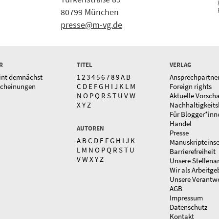
80799 München
presse@m-vg.de
R
TITEL
VERLAG
int demnächst
1
2
3
4
5
6
7
8
9
A
B
Ansprechpartne
scheinungen
C
D
E
F
G
H
I
J
K
L
M
Foreign rights
N
O
P
Q
R
S
T
U
V
W
Aktuelle Vorsch
X
Y
Z
Nachhaltigkeits
Für Blogger*inn
Handel
AUTOREN
Presse
A
B
C
D
E
F
G
H
I
J
K
Manuskripteins
L
M
N
O
P
Q
R
S
T
U
Barrierefreiheit
V
W
X
Y
Z
Unsere Stellena
Wir als Arbeitge
Unsere Verantw
AGB
Impressum
Datenschutz
Kontakt