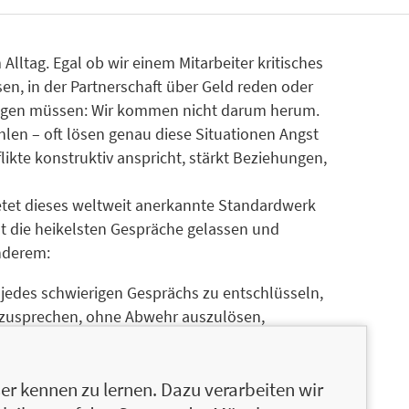
ltag. Egal ob wir einem Mitarbeiter kritisches
en, in der Partnerschaft über Geld reden oder
« sagen müssen: Wir kommen nicht darum herum.
hlen – oft lösen genau diese Situationen Angst
likte konstruktiv anspricht, stärkt Beziehungen,
etet dieses weltweit anerkannte Standardwerk
bst die heikelsten Gespräche gelassen und
anderem:
 jedes schwierigen Gesprächs zu entschlüsseln,
zusprechen, ohne Abwehr auszulösen,
uern,
ie Ihr Gegenüber reagiert,
r kennen zu lernen. Dazu verarbeiten wir
sungen zu entwickeln, die die Beziehung stärken.