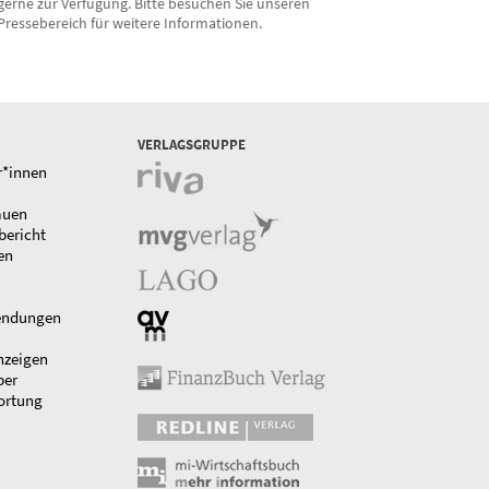
gerne zur Verfügung. Bitte besuchen Sie unseren
Pressebereich für weitere Informationen.
VERLAGSGRUPPE
r*innen
auen
bericht
en
endungen
nzeigen
ber
ortung