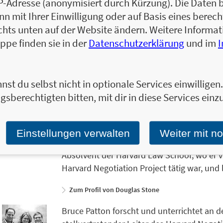
IP-Adresse (anonymisiert durch Kürzung). Die Daten 
Zahlreiche Beispiele aus Alltag, Beruf und
 mit Ihrer Einwilligung oder auf Basis eines berecht
aktuellen Themen wie ethnischer Herkunft
chts unten auf der Website ändern. Weitere Inform
Social Media ist das Buch auf dem neueste
ppe finden sie in der
Datenschutzerklärung
und im
nst du selbst nicht in optionale Services einwillige
gsberechtigten bitten, mit dir in diese Services einzu
Douglas Stone ist Dozent für Rechtswisse
der international agierenden Beratungsfir
unterstützt Führungskräfte weltweit dabei, 
Einstellungen verwalten
Weiter mit n
Vielzahl von Organisationen und gemeinnü
Absolvent der Harvard Law School, wo er vi
Harvard Negotiation Project tätig war, und
Zum Profil von Douglas Stone
Bruce Patton forscht und unterrichtet an 