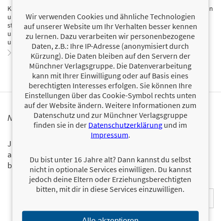
Kai Spellmeier, geboren 1996, studierte Literatur und Englisch in Berlin
Wir verwenden Cookies und ähnliche Technologien
und Edinburgh. Wenn er nicht selbst mit dem Kopf in einem Buch
steckt, findet man ihn online, wo er seit 2015 über Literatur bloggt
auf unserer Website um Ihr Verhalten besser kennen
und den queeren Buchclub »Das Pinke Sofa« co-leitet. Er schreibt
zu lernen. Dazu verarbeiten wir personenbezogene
unverschämt queere Literatur.
Daten, z.B.: Ihre IP-Adresse (anonymisiert durch
Zum Profil von Kai Spellmeier
Kürzung). Die Daten bleiben auf den Servern der
Münchner Verlagsgruppe. Die Datenverarbeitung
kann mit Ihrer Einwilligung oder auf Basis eines
berechtigten Interesses erfolgen. Sie können Ihre
Einstellungen über das Cookie-Symbol rechts unten
auf der Website ändern. Weitere Informationen zum
Datenschutz und zur Münchner Verlagsgruppe
NEWSLETTER
finden sie in der
Datenschutzerklärung
und im
Impressum
.
Ja, ich will mit dem kostenlosen LAGO-Newsletter über die
aktuellen Neuerscheinungen und Aktionen informiert
Du bist unter 16 Jahre alt? Dann kannst du selbst
bleiben.
nicht in optionale Services einwilligen. Du kannst
jedoch deine Eltern oder Erziehungsberechtigten
E-Mail-Adresse:
bitten, mit dir in diese Services einzuwilligen.
Alle akzeptieren