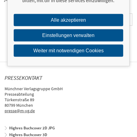
bitten, mit dir in diese Services einzuwilligen.
E-Mail-Adresse:
Alle akzeptieren
Einstellungen verwalten
Weiter mit notwendigen Cookies
PRESSEKONTAKT
Münchner Verlagsgruppe GmbH
Presseabteilung
Türkenstraße 89
80799 München
presse@m-vg.de
Highres Buchcover 2D JPG
Highres Buchcover 3D