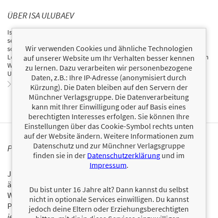
ÜBER ISA ULUBAEV
Isa Ulubaev wurde 1990 im Kaukasus geboren und kam im Alter von
sechs Jahren nach Deutschland. Er geriet auf die schiefe Bahn und
Wir verwenden Cookies und ähnliche Technologien
schaffte es, sich daraus zu befreien, sein Abitur zu machen und sein
Leben grundlegend zu ändern. Von da an wollte er anderen auf ihrem
auf unserer Website um Ihr Verhalten besser kennen
Weg helfen. Heute ist Isa erfolgreicher YouTuber, Coach und
zu lernen. Dazu verarbeiten wir personenbezogene
Unternehmer.
Daten, z.B.: Ihre IP-Adresse (anonymisiert durch
Zum Profil von Isa Ulubaev
Kürzung). Die Daten bleiben auf den Servern der
Münchner Verlagsgruppe. Die Datenverarbeitung
kann mit Ihrer Einwilligung oder auf Basis eines
berechtigten Interesses erfolgen. Sie können Ihre
Einstellungen über das Cookie-Symbol rechts unten
auf der Website ändern. Weitere Informationen zum
Datenschutz und zur Münchner Verlagsgruppe
PERSONALISIERTE PRODUKTINFORMATIONEN
finden sie in der
Datenschutzerklärung
und im
Impressum
.
Ja, ich will über interessante Neuerscheinungen und
ähnliche Produkte informiert werden.
Du bist unter 16 Jahre alt? Dann kannst du selbst
Wir halten Sie per E-Mail auf dem aktuellen Stand über das
nicht in optionale Services einwilligen. Du kannst
Programm der Münchner Verlagsgruppe.
Tragen Sie sich
jedoch deine Eltern oder Erziehungsberechtigten
jetzt ein!