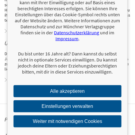
kann mit Ihrer Einwilligung oder auf Basis eines
schließlich dazu, zusätzlich Kommunikationsdesign zu studieren.
berechtigten Interesses erfolgen. Sie können Ihre
Heute arbeitet sie als selbstständige Grafikdesignerin und macht es zu
Einstellungen über das Cookie-Symbol rechts unten
ihrem Ziel, ihre Kreativität ständig neu herauszufordern. Ihren Prozess
auf der Website ändern. Weitere Informationen zum
teilt sie auf Instagram unter @mind.of.mary.
Datenschutz und zur Münchner Verlagsgruppe
Zum Profil von Marilena Friese
finden sie in der
Datenschutzerklärung
und im
Impressum
.
ÜBER CARINA HEER
Du bist unter 16 Jahre alt? Dann kannst du selbst
Dr. Carina Heer schwört auf Ablaufpläne, To-do-Listen und Fünf-
Jahres-Pläne, um ein bisschen Vorhersehbarkeit ins alltägliche Chaos
nicht in optionale Services einwilligen. Du kannst
zu bringen. Denn ein guter Plan ist der erste Schritt zum Ziel – und sie
jedoch deine Eltern oder Erziehungsberechtigten
liebt es, wenn ein Plan funktioniert.
bitten, mit dir in diese Services einzuwilligen.
Zum Profil von Carina Heer
Alle akzeptieren
Einstellungen verwalten
PERSONALISIERTE PRODUKTINFORMATIONEN
Weiter mit notwendigen Cookies