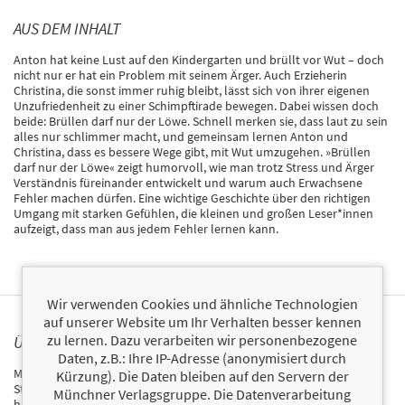
AUS DEM INHALT
Anton hat keine Lust auf den Kindergarten und brüllt vor Wut – doch
nicht nur er hat ein Problem mit seinem Ärger. Auch Erzieherin
Christina, die sonst immer ruhig bleibt, lässt sich von ihrer eigenen
Unzufriedenheit zu einer Schimpftirade bewegen. Dabei wissen doch
beide: Brüllen darf nur der Löwe. Schnell merken sie, dass laut zu sein
alles nur schlimmer macht, und gemeinsam lernen Anton und
Christina, dass es bessere Wege gibt, mit Wut umzugehen. »Brüllen
darf nur der Löwe« zeigt humorvoll, wie man trotz Stress und Ärger
Verständnis füreinander entwickelt und warum auch Erwachsene
Fehler machen dürfen. Eine wichtige Geschichte über den richtigen
Umgang mit starken Gefühlen, die kleinen und großen Leser*innen
aufzeigt, dass man aus jedem Fehler lernen kann.
Wir verwenden Cookies und ähnliche Technologien
auf unserer Website um Ihr Verhalten besser kennen
zu lernen. Dazu verarbeiten wir personenbezogene
ÜBER MARILENA FRIESE
Daten, z.B.: Ihre IP-Adresse (anonymisiert durch
Marilena Friese wurde 1995 in Dortmund geboren. Nachdem sie ihr
Kürzung). Die Daten bleiben auf den Servern der
Studium der Wirtschaftswissenschaften erfolgreich abgeschlossen
Münchner Verlagsgruppe. Die Datenverarbeitung
hatte, veranlasste sie ihre Leidenschaft für Design und Illustration