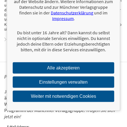
Stimulation und Ernährung, Erziehungs-Hacks, Reisetipps für Familien
auf der Website ändern. Weitere Informationen zum
und Produktempfehlungen. Durch ihre Community hat sie gelernt,
Datenschutz und zur Münchner Verlagsgruppe
dass die meisten Familien dieselben Probleme haben und ein offener
finden sie in der
Datenschutzerklärung
und im
Erfahrungsaustausch dabei hilft, den für sich besten Weg zu finden.
Impressum
.
Vor der Gründung von Mothercould leitete Myriam das Frauen- und
Kinderprogramm des Obdachlosenheims der Heilsarmee in Miami, wo
sie Familien half, der Obdachlosigkeit zu entkommen.
Du bist unter 16 Jahre alt? Dann kannst du selbst
nicht in optionale Services einwilligen. Du kannst
Zum Profil von Myriam Sandler
jedoch deine Eltern oder Erziehungsberechtigten
bitten, mit dir in diese Services einzuwilligen.
Alle akzeptieren
PERSONALISIERTE PRODUKTINFORMATIONEN
Einstellungen verwalten
Ja, ich will über interessante Neuerscheinungen und
Weiter mit notwendigen Cookies
ähnliche Produkte informiert werden.
Wir halten Sie per E-Mail auf dem aktuellen Stand über das
Programm der Münchner Verlagsgruppe.
Tragen Sie sich
jetzt ein!
E-Mail-Adresse: