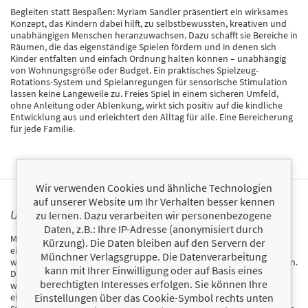
Begleiten statt Bespaßen: Myriam Sandler präsentiert ein wirksames
Konzept, das Kindern dabei hilft, zu selbstbewussten, kreativen und
unabhängigen Menschen heranzuwachsen. Dazu schafft sie Bereiche in
Räumen, die das eigenständige Spielen fördern und in denen sich
Kinder entfalten und einfach Ordnung halten können – unabhängig
von Wohnungsgröße oder Budget. Ein praktisches Spielzeug-
Rotations-System und Spielanregungen für sensorische Stimulation
lassen keine Langeweile zu. Freies Spiel in einem sicheren Umfeld,
ohne Anleitung oder Ablenkung, wirkt sich positiv auf die kindliche
Entwicklung aus und erleichtert den Alltag für alle. Eine Bereicherung
für jede Familie.
Wir verwenden Cookies und ähnliche Technologien
auf unserer Website um Ihr Verhalten besser kennen
ÜBER MYRIAM SANDLER
zu lernen. Dazu verarbeiten wir personenbezogene
Daten, z.B.: Ihre IP-Adresse (anonymisiert durch
Myriam Sandler ist die Gründerin von Mothercould (
@mothercould
),
Kürzung). Die Daten bleiben auf den Servern der
einer Plattform für Kinderaktivitäten und Familienleben mit einer
Münchner Verlagsgruppe. Die Datenverarbeitung
weltweiten Community von Millionen Eltern, Erziehern und Betreuern.
kann mit Ihrer Einwilligung oder auf Basis eines
Die zweisprachige Mutter von drei Kindern, die in Venezuela geboren
berechtigten Interesses erfolgen. Sie können Ihre
wurde und in Miami, Florida, aufwuchs (wo sie heute lebt), teilt
Einstellungen über das Cookie-Symbol rechts unten
einzigartige, kurze Video-Tutorials mit Rezepten für sensorische