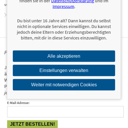
finden sie in der
Datenschutzerklärung
und im
verschiedenen Sachbuchveröffentlichungen mitgewirkt.
Impressum
.
Zum Profil von Kjersti Kvam
Du bist unter 16 Jahre alt? Dann kannst du selbst
nicht in optionale Services einwilligen. Du kannst
jedoch deine Eltern oder Erziehungsberechtigten
bitten, mit dir in diese Services einzuwilligen.
PERSONALISIERTE PRODUKTINFORMATIONEN
Alle akzeptieren
Ja, ich will über interessante Neuerscheinungen und
Einstellungen verwalten
ähnliche Produkte informiert werden.
Wir halten Sie per E-Mail auf dem aktuellen Stand über das
Weiter mit notwendigen Cookies
Programm der Münchner Verlagsgruppe.
Tragen Sie sich
jetzt ein!
E-Mail-Adresse: