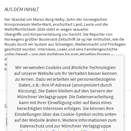
AUS DEM INHALT
Der Skandal um Marius Borg Høiby, Sohn der norwegischen
Kronprinzessin Mette-Marit, erschüttert Land, Leute und die
Weltöffentlichkeit: 2026 steht er wegen sexueller
Übergriffe und Körperverletzung vor Gericht. Die Reporter von
Norwegens größter Boulevard-Zeitschrift
Se og Hør
enthüllen, wie die
Royals durch ein System aus Schweigen, Medienmacht und Privilegien
geschützt wurden. Interviews, Leaks und eine Familiengeschichte
voller Gewalt – von den Vorfahren bis zum aktuellen Prozess –
machen das Buch zum brisanten True-Crime-Report und
schonungslosen Blick hinter die royale Fassade Norwegens –
Wir verwenden Cookies und ähnliche Technologien
hochaktuell, brisant und von größter gesellschaftlicher Relevanz.
auf unserer Website um Ihr Verhalten besser kennen
zu lernen. Dazu verarbeiten wir personenbezogene
Daten, z.B.: Ihre IP-Adresse (anonymisiert durch
Kürzung). Die Daten bleiben auf den Servern der
Münchner Verlagsgruppe. Die Datenverarbeitung
kann mit Ihrer Einwilligung oder auf Basis eines
ÜBER KJERSTI KVAM
berechtigten Interesses erfolgen. Sie können Ihre
Einstellungen über das Cookie-Symbol rechts unten
Kjersti Kvam ist Autorin und Journalistin mit 25 Jahren
auf der Website ändern. Weitere Informationen zum
Erfahrung in der Magazinbranche, sowohl in
Datenschutz und zur Münchner Verlagsgruppe
Führungspositionen als auch in redaktionellen
Funktionen. In den letzten Jahren hat sie an