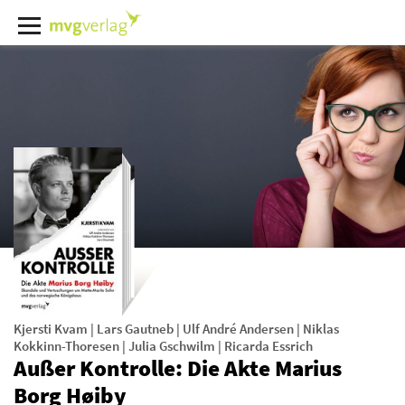
Kjersti Kvam
|
Lars Gautneb
|
Ulf André Andersen
|
Niklas
Kokkinn-Thoresen
|
Julia Gschwilm
|
Ricarda Essrich
Außer Kontrolle: Die Akte Marius
Borg Høiby